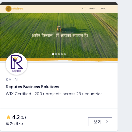
KA, IN
Reputes Business Solutions
WIX Certified - 200+ projects across 25+ countries.
4.2
(
6
)
보기
최저: $75