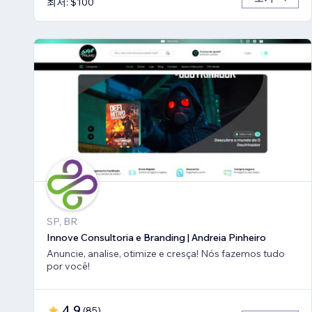
최저: $100
SP, BR
Innove Consultoria e Branding | Andreia Pinheiro
Anuncie, analise, otimize e cresça! Nós fazemos tudo
por você!
4.9
(
85
)