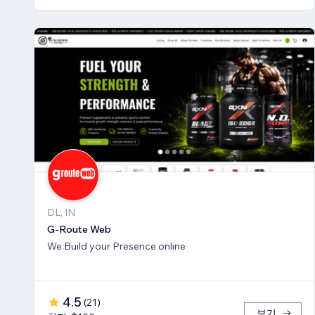
DL, IN
G-Route Web
We Build your Presence online
4.5
(
21
)
보기