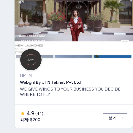
HP, IN
Webgril By JTN Teknet Pvt Ltd
WE GIVE WINGS TO YOUR BUSINESS YOU DECIDE
WHERE TO FLY
4.9
(
44
)
보기
최저: $200