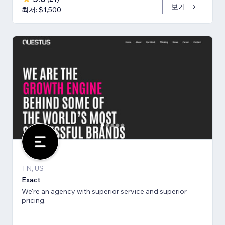
보기
최저: $1,500
TN, US
Exact
We're an agency with superior service and superior
pricing.