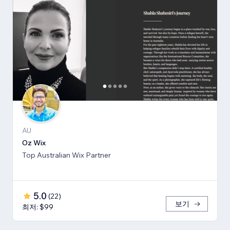
AU
Oz Wix
Top Australian Wix Partner
5.0
(
22
)
보기
최저: $99