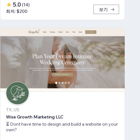
5.0
(
14
)
보기
최저: $200
TX, US
Wise Growth Marketing LLC
⏳ Dont have time to design and build a website on your
own?