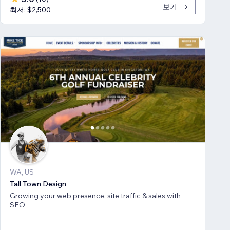
보기
최저: $2,500
WA, US
Tall Town Design
Growing your web presence, site traffic & sales with
SEO