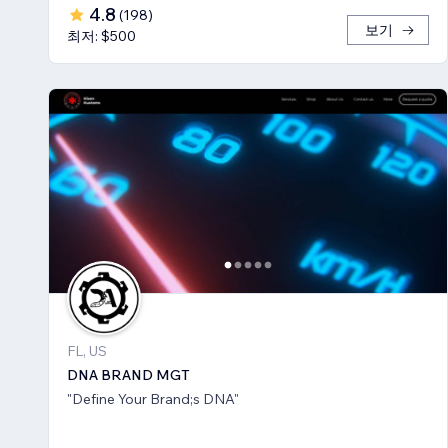
4.8
(
198
)
보기
최저: $500
FL, US
DNA BRAND MGT
"Define Your Brand;s DNA"