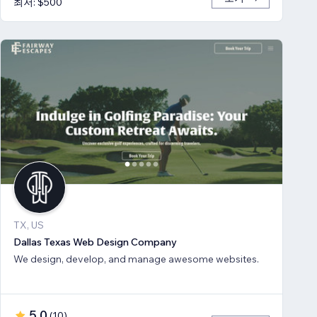
최저: $500
TX, US
Dallas Texas Web Design Company
We design, develop, and manage awesome websites.
5.0
(
10
)