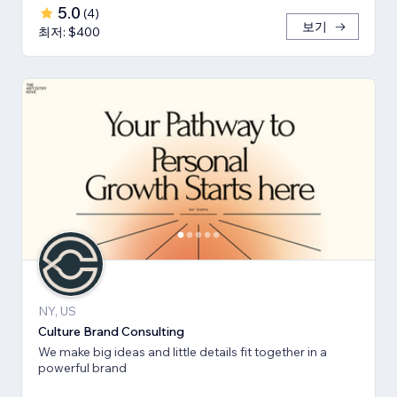
5.0
(
4
)
보기
최저: $400
NY, US
Culture Brand Consulting
We make big ideas and little details fit together in a
powerful brand