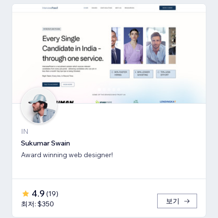
IN
Sukumar Swain
Award winning web designer!
4.9
(
19
)
보기
최저: $350