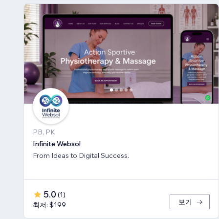
PB, PK
Infinite Websol
From Ideas to Digital Success.
5.0
(
1
)
보기
최저: $199