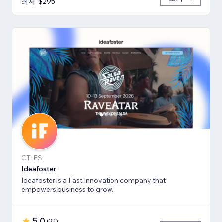
최저: $295
CT, ES
Ideafoster
Ideafoster is a Fast Innovation company that
empowers business to grow.
5.0
(
21
)