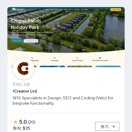
ENG, GB
ICreator Ltd
WIX Specialists in Design, SEO and Coding (Velo) for
bespoke functionality.
5.0
(
20
)
보기
최저: $35