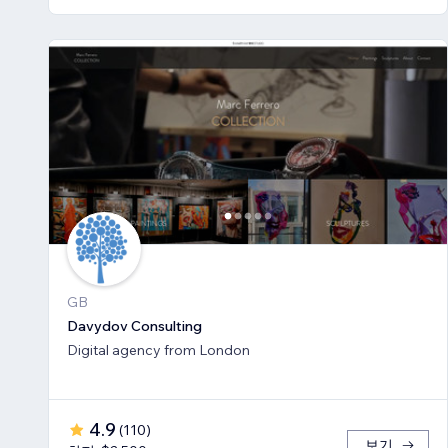
GB
Davydov Consulting
Digital agency from London
4.9
(
110
)
보기