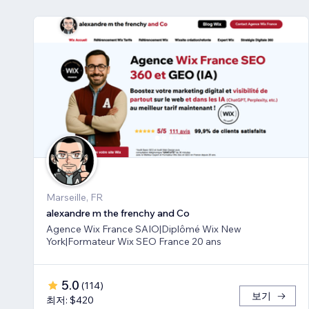
Marseille, FR
alexandre m the frenchy and Co
Agence Wix France SAIO|Diplômé Wix New
York|Formateur Wix SEO France 20 ans
5.0
(
114
)
보기
최저: $420