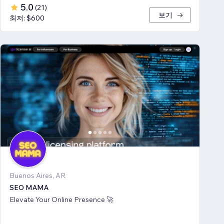
5.0
(
21
)
보기
최저: $600
Buenos Aires, AR
SEO MAMA
Elevate Your Online Presence 🚀