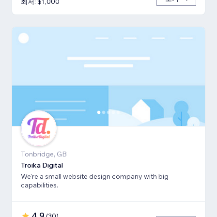
최저: $1,000
Tonbridge, GB
Troika Digital
We're a small website design company with big
capabilities.
4.9
(
30
)