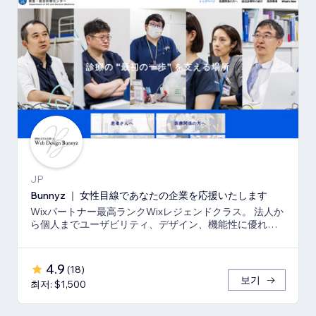
JP
Bunnyz ｜ 女性目線であなたの企業を応援いたします
Wixパートナー最高ランクWixレジェンドクラス。 法人か
ら個人までユーザビリティ、デザイン、機能性に優れた
ウェブサイトをご提供いたします。
4.9
(
18
)
보기
최저: $1,500