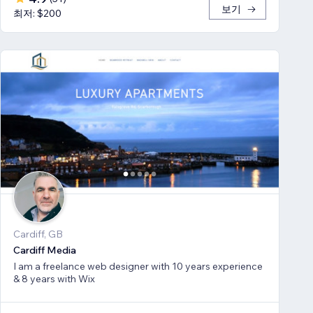
보기
최저: $200
Cardiff, GB
Cardiff Media
I am a freelance web designer with 10 years experience
& 8 years with Wix