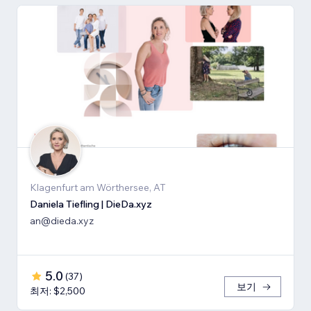
Klagenfurt am Wörthersee, AT
Daniela Tiefling | DieDa.xyz
an@dieda.xyz
5.0
(
37
)
보기
최저: $2,500