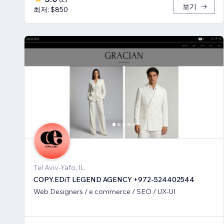
보기
최저: $850
Tel Aviv-Yafo, IL
COPY.EDiT LEGEND AGENCY +972-524402544
Web Designers / e commerce / SEO / UX-UI