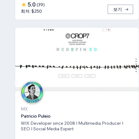
5.0
(
39
)
보기
최저: $250
MX
Patricio Puleio
WIX Developer since 2008 I Multimedia Producer I
SEO I Social Media Expert