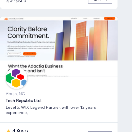
최저: $800
Abuja, NG
Tech Republic Ltd.
Level 5, WIX Legend Partner, with over 12 years
experience,
4.9
(
51
)