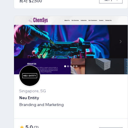
최저: $2,500
Singapore, SG
Neu Entity
Branding and Marketing
5.0
(
2
)