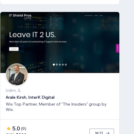
Udim, IL
Arale Kirsh, InterK Digital
Wix Top Partner, Member of "The Insiders" group by
Wix.
5.0
(
9
)
보기