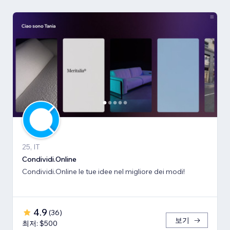
25, IT
Condividi.Online
Condividi.Online le tue idee nel migliore dei modi!
4.9
(
36
)
보기
최저: $500