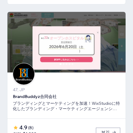
47, JP
BrandBuddyz合同会社
ブランディングとマーケティングを加速！WixStudioに特
化したブランディング・マーケティングエージェンシー
です。
4.9
(
8
)
보기