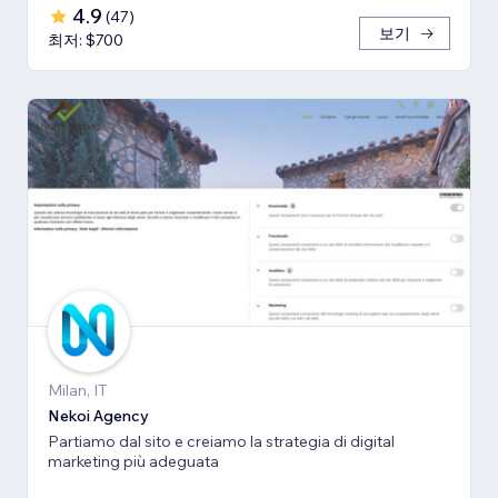
4.9
(
47
)
보기
최저: $700
Milan, IT
Nekoi Agency
Partiamo dal sito e creiamo la strategia di digital
marketing più adeguata