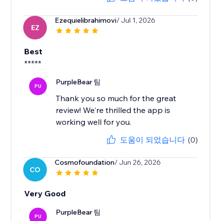
Ezequielibrahimovi
/ Jul 1, 2026
EZ
Best
*****
PurpleBear 팀
PU
Thank you so much for the great
review! We're thrilled the app is
working well for you.
도움이 되었습니다
(0)
Cosmofoundation
/ Jun 26, 2026
CO
Very Good
PurpleBear 팀
PU