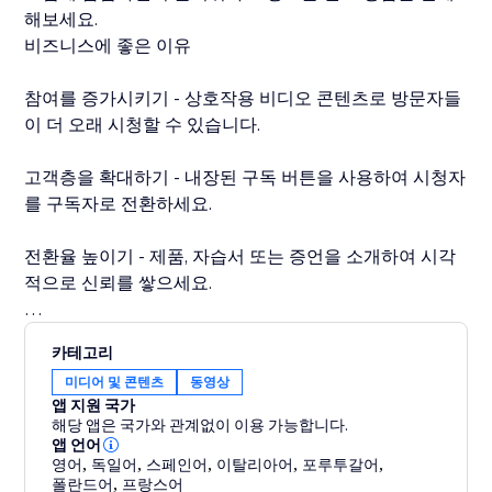
해보세요.
비즈니스에 좋은 이유
참여를 증가시키기 - 상호작용 비디오 콘텐츠로 방문자들
이 더 오래 시청할 수 있습니다.
고객층을 확대하기 - 내장된 구독 버튼을 사용하여 시청자
를 구독자로 전환하세요.
전환율 높이기 - 제품, 자습서 또는 증언을 소개하여 시각
적으로 신뢰를 쌓으세요.
브랜드 스타일 유지 - 웹사이트 디자인과 일치하도록 색
카테고리
상, 스타일 및 레이아웃을 사용자 정의하세요.
미디어 및 콘텐츠
동영상
앱 지원 국가
YouTube 존재를 멋지게 웹사이트 경험으로 변환해보세
해당 앱은 국가와 관계없이 이용 가능합니다.
요 - YouTube 비디오 갤러리를 오늘 설치하고 일시 방문
앱 언어
영어
,
독일어
,
스페인어
,
이탈리아어
,
포루투갈어
,
자를 충성스러운 팔로워로 바꿔보세요.
폴란드어
,
프랑스어