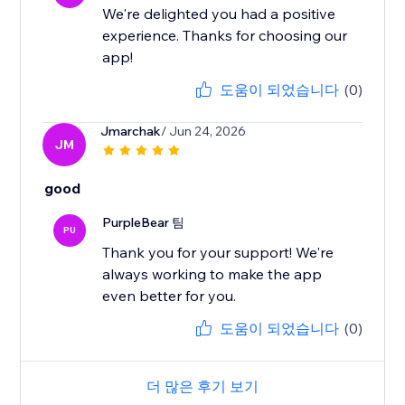
We're delighted you had a positive
experience. Thanks for choosing our
app!
도움이 되었습니다
(0)
Jmarchak
/ Jun 24, 2026
JM
good
PurpleBear 팀
PU
Thank you for your support! We're
always working to make the app
even better for you.
도움이 되었습니다
(0)
더 많은 후기 보기