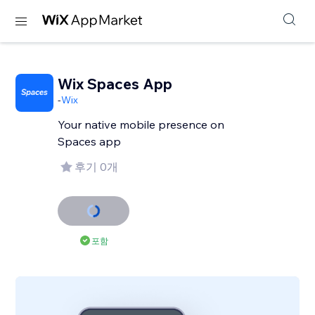
Wix Spaces App
-
Wix
Your native mobile presence on
Spaces app
후기 0개
포함