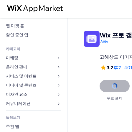
앱 마켓 홈
Wix 프로 
할인 중인 앱
-
Wix
카테고리
고해상도 이미지
마케팅
온라인 판매
광고
3.2
후기 40
모바일
서비스 및 이벤트
쇼핑몰 관련 앱
사이트 통계
배송
미디어 및 콘텐츠
호텔
SNS
판매 버튼
이벤트
디자인 요소
갤러리
무료 설치
SEO
온라인 강좌
음식점
뮤직
지도 및 내비게이션
커뮤니케이션 
참가 유도
주문형 인쇄
부동산
팟캐스트
개인정보 및 보안
양식
사이트 목록
회계
둘러보기
예약
사진
시계
블로그
이메일
쿠폰 및 로열티
추천 앱
동영상
페이지 템플릿
설문