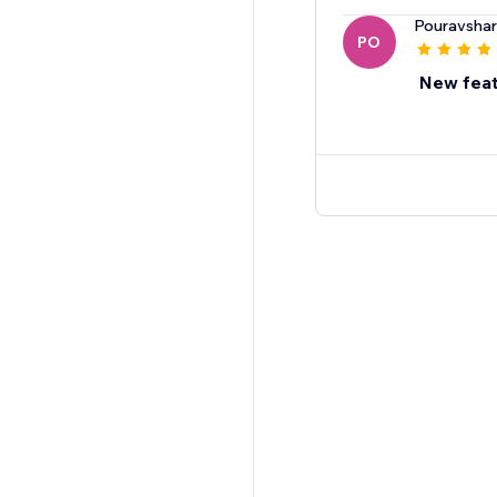
Pouravsha
PO
New feat