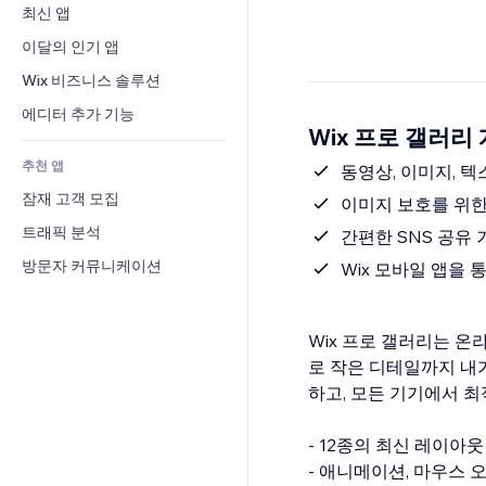
전환율
창고 서비스
최신 앱
PDF
이미지 효과
채팅
드롭쉬핑
파일 공유
이달의 인기 앱
버튼 & 메뉴
메모
유료 플랜 및 구독
소식
배너 및 배지
Wix 비즈니스 솔루션
전화번호
크라우드펀딩
콘텐츠 서비스
계산기
커뮤니티
에디터 추가 기능
식품 및 음료
Wix 프로 갤러리
텍스트 효과
검색
평가와 후기
추천 앱
일기예보
동영상, 이미지, 
CRM
잠재 고객 모집
차트 및 표
이미지 보호를 위한
트래픽 분석
간편한 SNS 공유
방문자 커뮤니케이션
Wix 모바일 앱을
Wix 프로 갤러리는 온
로 작은 디테일까지 내
하고, 모든 기기에서 최
- 12종의 최신 레이아
- 애니메이션, 마우스 