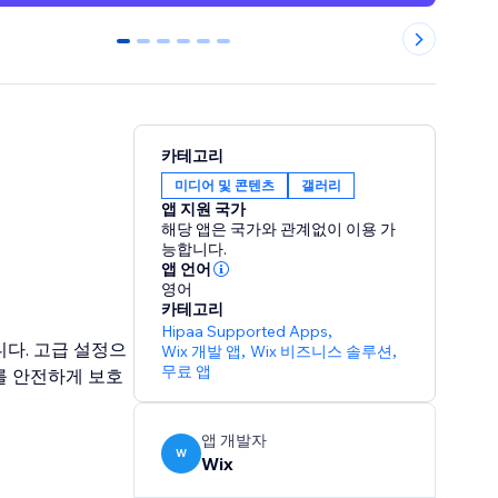
0
1
2
3
4
5
카테고리
미디어 및 콘텐츠
갤러리
앱 지원 국가
해당 앱은 국가와 관계없이 이용 가
능합니다.
앱 언어
영어
카테고리
Hipaa Supported Apps
,
니다. 고급 설정으
Wix 개발 앱
,
Wix 비즈니스 솔루션
,
무료 앱
를 안전하게 보호
앱 개발자
W
Wix