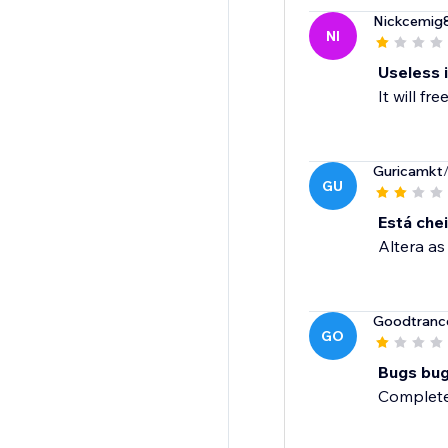
Nickcemig
NI
Useless i
It will f
Guricamkt
GU
Está che
Altera as
Goodtranc
GO
Bugs bug
Completel