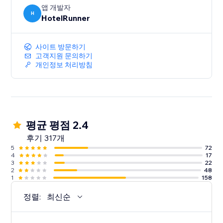
앱 개발자
H
HotelRunner
사이트 방문하기
고객지원 문의하기
개인정보 처리방침
평균 평점 2.4
후기 317개
5
72
4
17
3
22
2
48
1
158
정렬:
최신순