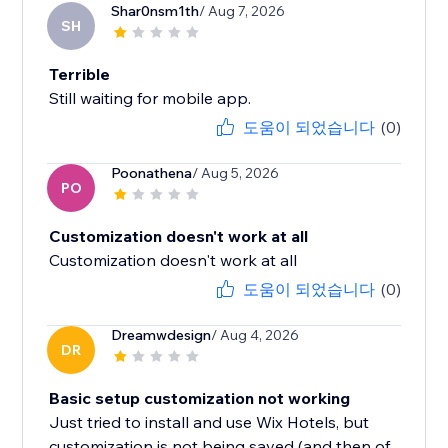
Shar0nsm1th
/ Aug 7, 2026
SH
Terrible
Still waiting for mobile app.
도움이 되었습니다
(0)
Poonathena
/ Aug 5, 2026
PO
Customization doesn't work at all
Customization doesn't work at all
도움이 되었습니다
(0)
Dreamwdesign
/ Aug 4, 2026
DR
Basic setup customization not working
Just tried to install and use Wix Hotels, but
customization is not being saved (and then of