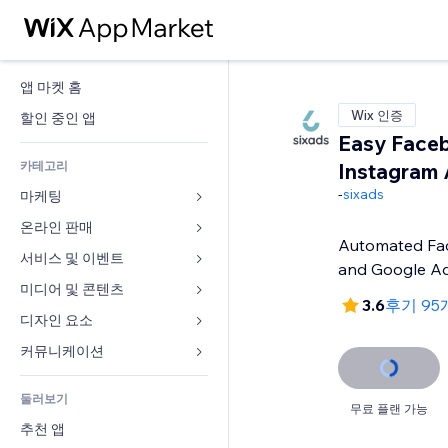
앱 마켓 홈
Wix 인증
할인 중인 앱
Easy Face
카테고리
Instagram
-
sixads
마케팅
온라인 판매
광고
Automated Fa
모바일
서비스 및 이벤트
쇼핑몰 관련 앱
and Google Ad
사이트 통계
배송
미디어 및 콘텐츠
호텔
3.6
후기 95
SNS
판매 버튼
이벤트
디자인 요소
갤러리
SEO
온라인 강좌
음식점
뮤직
지도 및 내비게이션
커뮤니케이션 
참가 유도
주문형 인쇄
부동산
팟캐스트
개인정보 및 보안
양식
사이트 목록
회계
둘러보기
예약
사진
시계
블로그
무료 플랜 가능
이메일
쿠폰 및 로열티
추천 앱
동영상
페이지 템플릿
설문