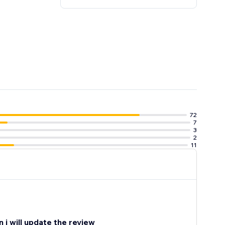
72
7
3
2
11
 i will update the review