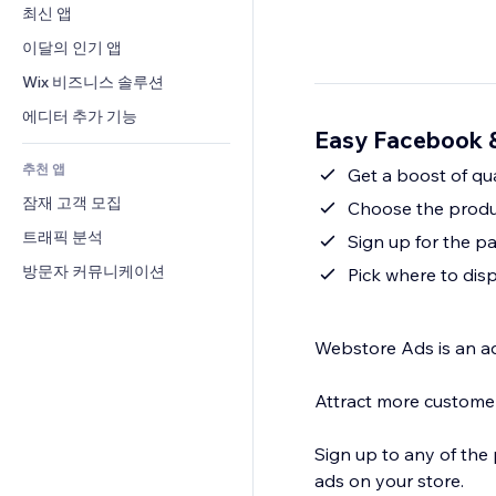
전환율
창고 서비스
최신 앱
PDF
이미지 효과
채팅
드롭쉬핑
파일 공유
이달의 인기 앱
버튼 & 메뉴
메모
유료 플랜 및 구독
소식
배너 및 배지
Wix 비즈니스 솔루션
전화번호
크라우드펀딩
콘텐츠 서비스
계산기
커뮤니티
에디터 추가 기능
식품 및 음료
Easy Facebook 
텍스트 효과
검색
평가와 후기
추천 앱
일기예보
Get a boost of qual
CRM
잠재 고객 모집
차트 및 표
Choose the produc
트래픽 분석
Sign up for the pa
방문자 커뮤니케이션
Pick where to dis
Webstore Ads is an a
Attract more customer
Sign up to any of the 
ads on your store.