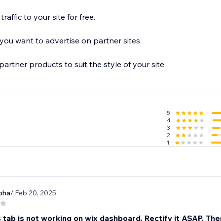
raffic to your site for free.
ou want to advertise on partner sites
partner products to suit the style of your site
5
4
3
2
1
bha
/ Feb 20, 2025
 tab is not working on wix dashboard. Rectify it ASAP. Then