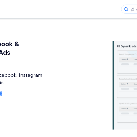
book &
 Ads
cebook, Instagram
s!
개