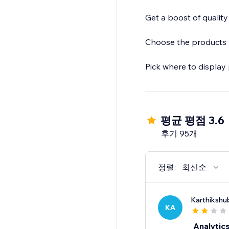
Get a boost of quality t
Choose the products y
Pick where to display 
평균 평점 3.6
후기 95개
정렬:
최신순
Karthikshu
KA
Analytics