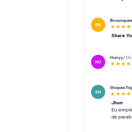
Brownquee
BR
Share Yo
Hurryy
/ Oc
HU
Shopee7lo
SH
Jhon
Eu simpl
de parabé