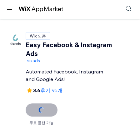
Wix 인증
Easy Facebook & Instagram
Ads
-
sixads
Automated Facebook, Instagram
and Google Ads!
3.6
후기 95개
무료 플랜 가능