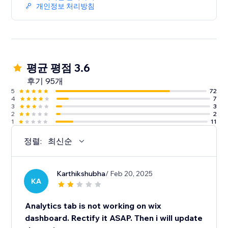
개인정보 처리방침
평균 평점 3.6
후기 95개
5
72
4
7
3
3
2
2
1
11
정렬:
최신순
Karthikshubha
/ Feb 20, 2025
KA
Analytics tab is not working on wix
dashboard. Rectify it ASAP. Then i will update