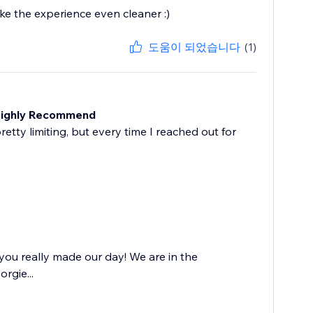
ke the experience even cleaner :)
도움이 되었습니다
(1)
 Highly Recommend
etty limiting, but every time I reached out for
you really made our day! We are in the
rgie...