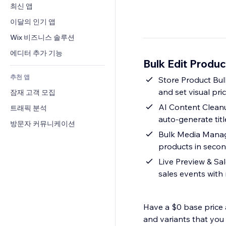
전환율
창고 서비스
최신 앱
PDF
이미지 효과
채팅
드롭쉬핑
파일 공유
이달의 인기 앱
버튼 & 메뉴
메모
유료 플랜 및 구독
소식
배너 및 배지
Wix 비즈니스 솔루션
전화번호
크라우드펀딩
콘텐츠 서비스
계산기
커뮤니티
에디터 추가 기능
식품 및 음료
Bulk Edit Produc
텍스트 효과
검색
평가와 후기
추천 앱
일기예보
Store Product Bulk
CRM
and set visual pri
잠재 고객 모집
차트 및 표
AI Content Cleanu
트래픽 분석
auto-generate tit
방문자 커뮤니케이션
Bulk Media Manage
products in seco
Live Preview & Sa
sales events with
Have a $0 base price 
and variants that you