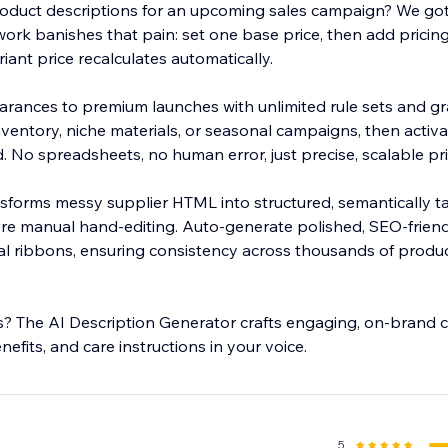
roduct descriptions for an upcoming sales campaign? We got 
ork banishes that pain: set one base price, then add pricing
ariant price recalculates automatically.
arances to premium launches with unlimited rule sets and gran
ventory, niche materials, or seasonal campaigns, then activ
nutes.
ransforms messy supplier HTML into structured, semantically 
e manual hand-editing. Auto-generate polished, SEO-friendly 
 ribbons, ensuring consistency across thousands of product
s? The AI Description Generator crafts engaging, on-brand 
nefits, and care instructions in your voice.
5