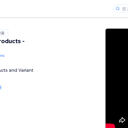
인증
roducts -
ons
ucts and Variant
개