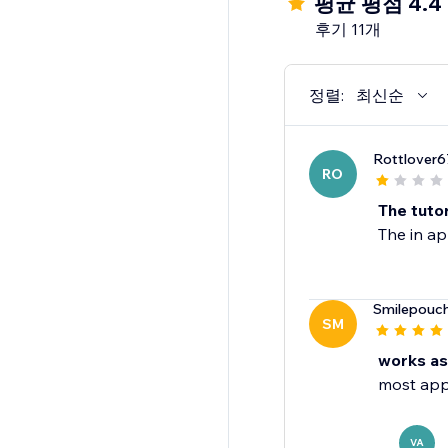
평균 평점 4.4
후기 11개
정렬:
최신순
Rottlover6
RO
The tutor
The in ap
Smilepouc
SM
works as
most apps
VA