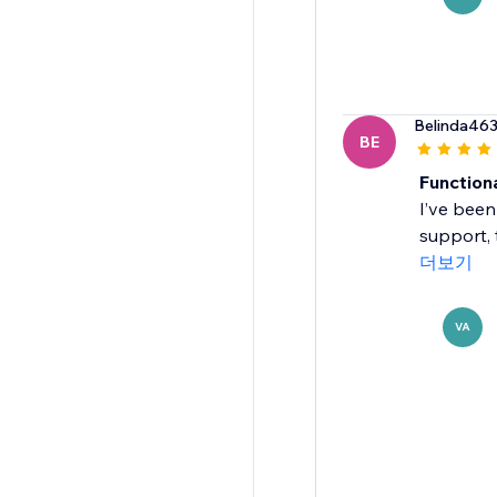
Belinda46
BE
Function
I’ve been
support, 
더보기
VA