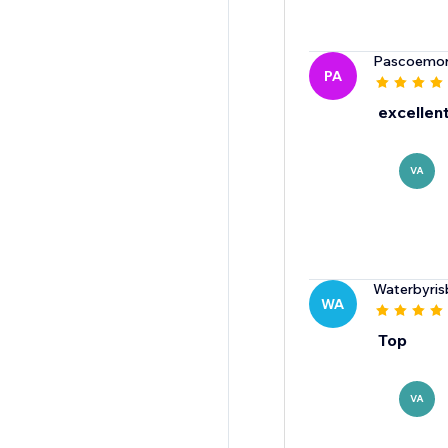
Pascoemor
PA
excellent
VA
Waterbyris
WA
Top
VA