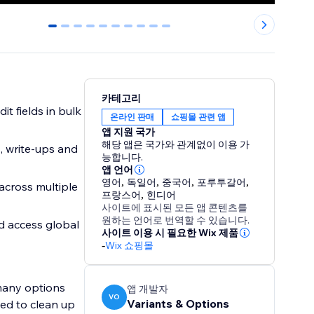
0
1
2
3
4
5
6
7
8
9
카테고리
t fields in bulk
온라인 판매
쇼핑몰 관련 앱
앱 지원 국가
해당 앱은 국가와 관계없이 이용 가
, write-ups and
능합니다.
앱 언어
영어
,
독일어
,
중국어
,
포루투갈어
,
across multiple
프랑스어
,
힌디어
사이트에 표시된 모든 앱 콘텐츠를
원하는 언어로 번역할 수 있습니다.
d access global
사이트 이용 시 필요한 Wix 제품
-
Wix 쇼핑몰
 many options
앱 개발자
VO
Variants & Options
ed to clean up