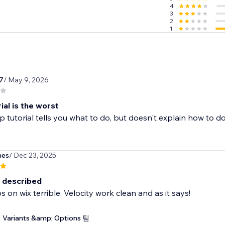
4
3
2
1
7
/ May 9, 2026
ial is the worst
p tutorial tells you what to do, but doesn't explain how to do i
hes
/ Dec 23, 2025
 described
 on wix terrible. Velocity work clean and as it says!
Variants &amp; Options 팀