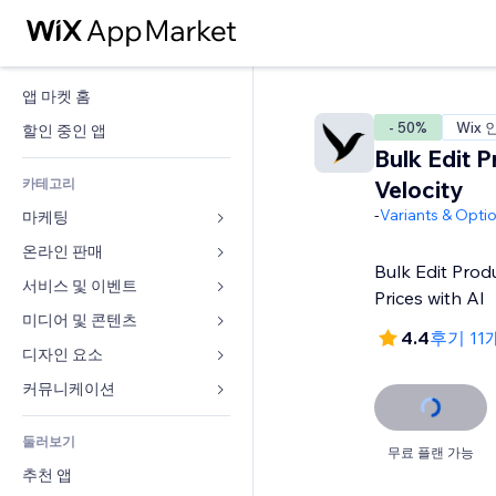
앱 마켓 홈
- 50%
Wix 
할인 중인 앱
Bulk Edit P
카테고리
Velocity
-
Variants & Opti
마케팅
온라인 판매
광고
Bulk Edit Prod
모바일
서비스 및 이벤트
쇼핑몰 관련 앱
Prices with AI
사이트 통계
배송
미디어 및 콘텐츠
호텔
4.4
후기 11
SNS
판매 버튼
이벤트
디자인 요소
갤러리
SEO
온라인 강좌
음식점
뮤직
지도 및 내비게이션
커뮤니케이션 
참가 유도
주문형 인쇄
부동산
팟캐스트
개인정보 및 보안
양식
사이트 목록
회계
둘러보기
예약
사진
시계
블로그
무료 플랜 가능
이메일
쿠폰 및 로열티
추천 앱
동영상
페이지 템플릿
설문