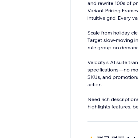
and rewrite 100s of p
Variant Pricing Framew
intuitive grid. Every v
Scale from holiday cle
Target slow-moving in
rule group on demand. No spreadsheets, no human error, just precise, scalable pricing in mi
Velocity’s AI suite t
specifications—no mor
SKUs, and promotional
action.
Need rich description
highlights features, be