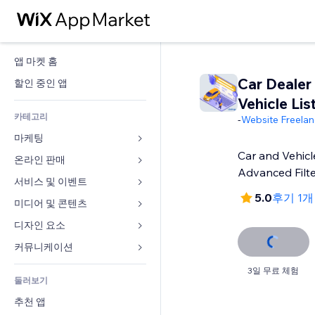
앱 마켓 홈
Car Dealer
할인 중인 앱
Vehicle Lis
카테고리
-
Website Freelan
마케팅
Car and Vehicl
온라인 판매
광고
Advanced Filt
모바일
서비스 및 이벤트
쇼핑몰 관련 앱
5.0
후기 1개
사이트 통계
배송
미디어 및 콘텐츠
호텔
SNS
판매 버튼
이벤트
디자인 요소
갤러리
SEO
온라인 강좌
음식점
뮤직
지도 및 내비게이션
커뮤니케이션 
참가 유도
주문형 인쇄
부동산
팟캐스트
개인정보 및 보안
양식
3일 무료 체험
사이트 목록
회계
둘러보기
예약
사진
시계
블로그
이메일
쿠폰 및 로열티
추천 앱
동영상
페이지 템플릿
설문