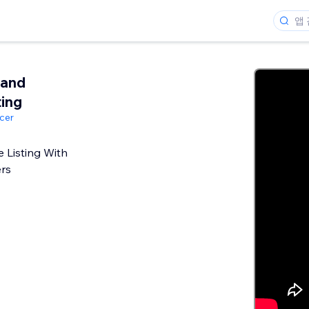
 and
ting
cer
e Listing With
ers