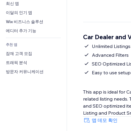
전환율
창고 서비스
최신 앱
PDF
이미지 효과
채팅
드롭쉬핑
파일 공유
이달의 인기 앱
버튼 & 메뉴
메모
유료 플랜 및 구독
소식
배너 및 배지
Wix 비즈니스 솔루션
전화번호
크라우드펀딩
콘텐츠 서비스
계산기
커뮤니티
에디터 추가 기능
식품 및 음료
Car Dealer and 
텍스트 효과
검색
평가와 후기
추천 앱
일기예보
Unlimited Listings
CRM
잠재 고객 모집
차트 및 표
Advanced Filters
트래픽 분석
SEO Optimized Li
방문자 커뮤니케이션
Easy to use setup
This app is ideal for 
related listing needs. This app creates dedicated CMS collections, advanced listing pages, filters,
and SEO optimized ite
Listing and Product Sn
앱 데모 확인