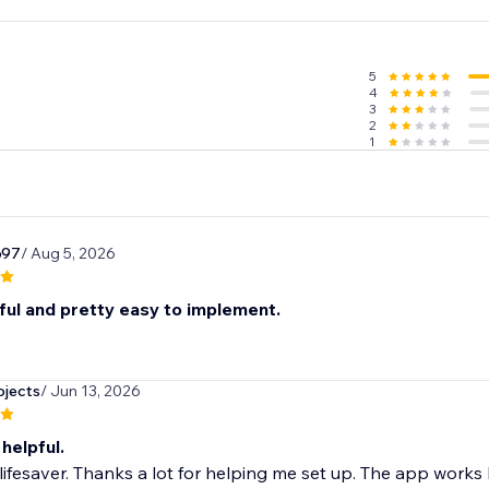
5
4
3
2
1
697
/ Aug 5, 2026
ful and pretty easy to implement.
jects
/ Jun 13, 2026
 helpful.
 lifesaver. Thanks a lot for helping me set up. The app works l