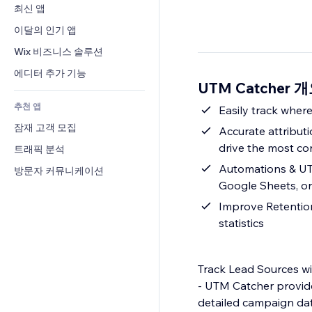
전환율
창고 서비스
최신 앱
PDF
이미지 효과
채팅
드롭쉬핑
파일 공유
이달의 인기 앱
버튼 & 메뉴
메모
유료 플랜 및 구독
소식
배너 및 배지
Wix 비즈니스 솔루션
전화번호
크라우드펀딩
콘텐츠 서비스
계산기
커뮤니티
에디터 추가 기능
식품 및 음료
UTM Catcher 
텍스트 효과
검색
평가와 후기
추천 앱
일기예보
Easily track wher
CRM
잠재 고객 모집
차트 및 표
Accurate attribut
drive the most co
트래픽 분석
Automations & UTM
방문자 커뮤니케이션
Google Sheets, or
Improve Retention
statistics
Track Lead Sources w
- UTM Catcher provide
detailed campaign dat