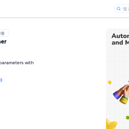
인증
er
arameters with
4개