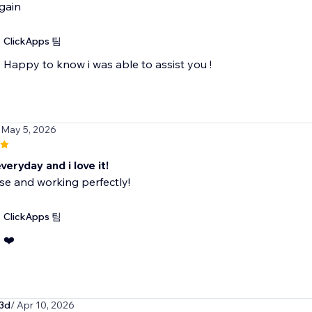
gain
ClickApps 팀
Happy to know i was able to assist you !
 May 5, 2026
everyday and i love it!
se and working perfectly!
ClickApps 팀
❤️
3d
/ Apr 10, 2026