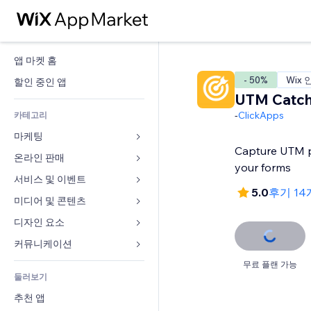
앱 마켓 홈
- 50%
Wix 
할인 중인 앱
UTM Catch
-
ClickApps
카테고리
마케팅
Capture UTM p
온라인 판매
광고
your forms
모바일
서비스 및 이벤트
쇼핑몰 관련 앱
5.0
후기 1
사이트 통계
배송
미디어 및 콘텐츠
호텔
SNS
판매 버튼
이벤트
디자인 요소
갤러리
SEO
온라인 강좌
음식점
뮤직
지도 및 내비게이션
커뮤니케이션 
참가 유도
주문형 인쇄
부동산
팟캐스트
개인정보 및 보안
양식
무료 플랜 가능
사이트 목록
회계
둘러보기
예약
사진
시계
블로그
이메일
쿠폰 및 로열티
추천 앱
동영상
페이지 템플릿
설문