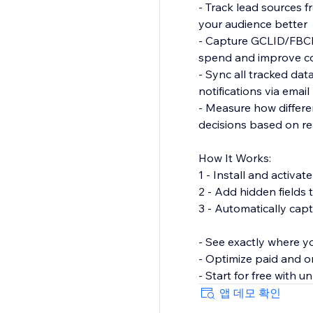
- Track lead sources f
your audience better
- Capture GCLID/FBCLI
spend and improve c
- Sync all tracked da
notifications via email
- Measure how differe
decisions based on re
How It Works:
1 - Install and activa
2 - Add hidden fields 
3 - Automatically cap
- See exactly where y
- Optimize paid and or
- Start for free with 
앱 데모 확인