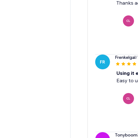
Thanks a
CL
Frenkelgal
/
FR
Using it 
Easy to u
CL
Tonyboom