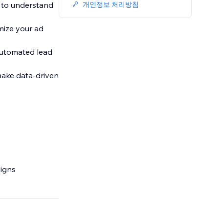
ic to understand
개인정보 처리방침
mize your ad
 automated lead
make data-driven
aigns
s