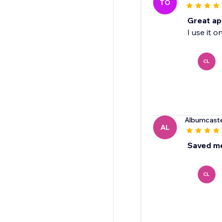
TO
Great app
I use it o
CL
Albumcaste
AL
Saved m
CL