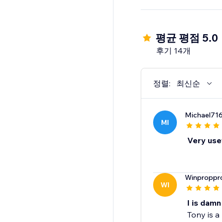
평균 평점 5.0
후기 14개
정렬:
최신순
Michael71
MI
Very use
Winproppro
WI
I is damn
Tony is a