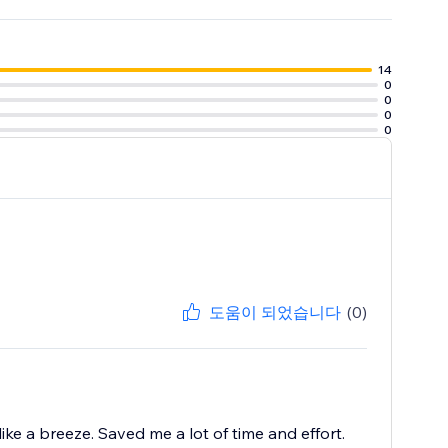
14
0
0
0
0
도움이 되었습니다
(0)
ike a breeze. Saved me a lot of time and effort.