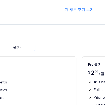
더 많은 후기 보기
월간
Pro 플랜
2
50
$
/월
180 le
onth
Full le
ytics
Priori
ort