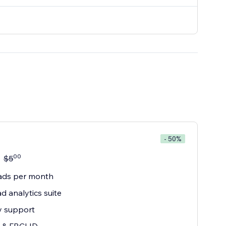
- 50%
00
$
5
ads per month
ad analytics suite
ty support