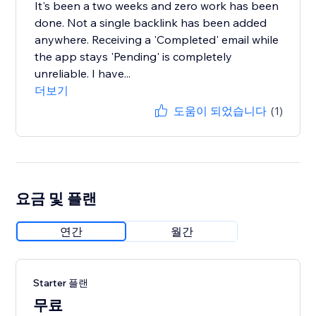
It's been a two weeks and zero work has been
done. Not a single backlink has been added
anywhere. Receiving a 'Completed' email while
the app stays 'Pending' is completely
unreliable. I have...
더보기
도움이 되었습니다
(1)
요금 및 플랜
연간
월간
Starter 플랜
무료