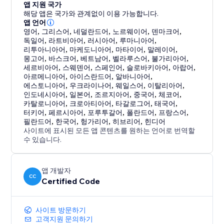
앱 지원 국가
해당 앱은 국가와 관계없이 이용 가능합니다.
앱 언어
영어
,
그리스어
,
네덜란드어
,
노르웨이어
,
덴마크어
,
독일어
,
라트비아어
,
러시아어
,
루마니아어
,
리투아니아어
,
마케도니아어
,
마타이어
,
말레이어
,
몽고어
,
바스크어
,
베트남어
,
벨라루스어
,
불가리아어
,
세르비아어
,
스웨덴어
,
스페인어
,
슬로바키아어
,
아랍어
,
아르메니아어
,
아이스란드어
,
알바니아어
,
에스토니아어
,
우크라이나어
,
웨일스어
,
이탈리아어
,
인도네시아어
,
일본어
,
조르지아어
,
중국어
,
체코어
,
카탈로니아어
,
크로아티아어
,
타갈로그어
,
태국어
,
터키어
,
페르시아어
,
포루투갈어
,
폴란드어
,
프랑스어
,
필란드어
,
한국어
,
헝가리어
,
히브리어
,
힌디어
사이트에 표시된 모든 앱 콘텐츠를 원하는 언어로 번역할
수 있습니다.
앱 개발자
CC
Certified Code
사이트 방문하기
고객지원 문의하기