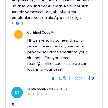
angestiegen, dann Innerhalb eines Monats auf
38 gefallen und der Average Rank hat sich
massiv verschlechtert, absolut nicht
empfehlenswert da die App nur billig...
더보기
Certified Code 팀
CE
Hi, we are sorry to hear that. To
protect users' privacy, we cannot
provide solutions specific to your
site here. Can you email
team@certifiedcode.us so we can
look into your case?
도움이 되었습니다
(0)
Kemalboral
/ Oct 28, 2024
KE
0