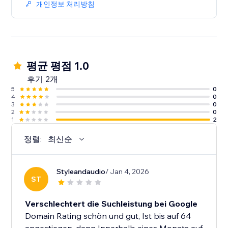
개인정보 처리방침
평균 평점 1.0
후기 2개
5
0
4
0
3
0
2
0
1
2
정렬:
최신순
Styleandaudio
/ Jan 4, 2026
ST
Verschlechtert die Suchleistung bei Google
Domain Rating schön und gut, Ist bis auf 64