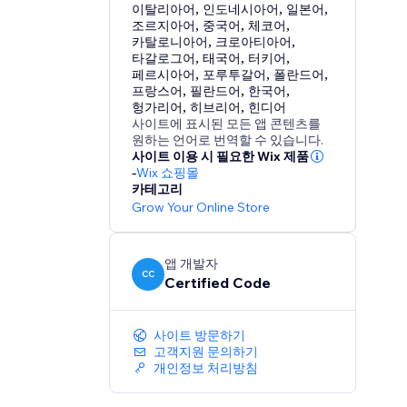
이탈리아어
,
인도네시아어
,
일본어
,
조르지아어
,
중국어
,
체코어
,
카탈로니아어
,
크로아티아어
,
타갈로그어
,
태국어
,
터키어
,
페르시아어
,
포루투갈어
,
폴란드어
,
프랑스어
,
필란드어
,
한국어
,
헝가리어
,
히브리어
,
힌디어
사이트에 표시된 모든 앱 콘텐츠를
원하는 언어로 번역할 수 있습니다.
사이트 이용 시 필요한 Wix 제품
-
Wix 쇼핑몰
카테고리
Grow Your Online Store
앱 개발자
CC
Certified Code
사이트 방문하기
고객지원 문의하기
개인정보 처리방침