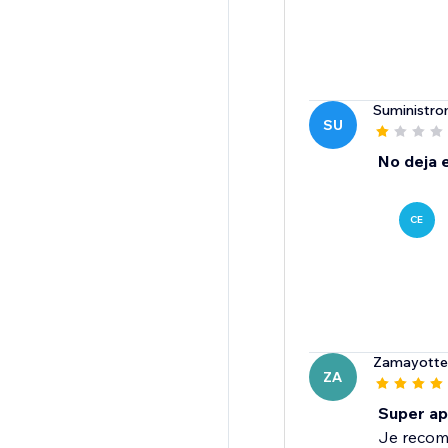
Suministr
SU
No deja e
CE
Zamayotte
ZA
Super ap
Je reco