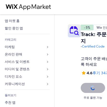
앱 마켓 홈
- 5%
Wix 인
할인 중인 앱
Track: 주
카테고리
지
-
Certified Code
마케팅
온라인 판매
광고
고객이 주문 배
모바일
서비스 및 이벤트
쇼핑몰 관련 앱
록 하세요
사이트 통계
배송
미디어 및 콘텐츠
호텔
4.6
후기 3
SNS
판매 버튼
이벤트
디자인 요소
갤러리
SEO
온라인 강좌
음식점
뮤직
지도 및 내비게이션
커뮤니케이션 
참가 유도
주문형 인쇄
부동산
팟캐스트
개인정보 및 보안
양식
사이트 목록
회계
둘러보기
예약
사진
시계
블로그
무료 플랜 가능
이메일
쿠폰 및 로열티
추천 앱
동영상
페이지 템플릿
설문