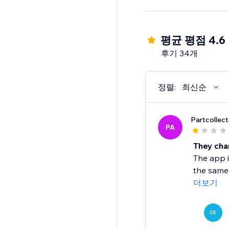
평균 평점 4.6
후기 34개
정렬:
최신순
Partcollect
PA
They char
The app i
the same 
더보기
CE