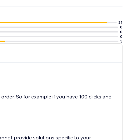
31
0
0
0
3
order. So for example if you have 100 clicks and
cannot provide solutions specific to your