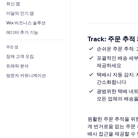
전환율
창고 서비스
최신 앱
PDF
이미지 효과
채팅
드롭쉬핑
파일 공유
이달의 인기 앱
버튼 & 메뉴
메모
유료 플랜 및 구독
소식
배너 및 배지
Wix 비즈니스 솔루션
전화번호
크라우드펀딩
콘텐츠 서비스
계산기
커뮤니티
에디터 추가 기능
식품 및 음료
Track: 주문 추
텍스트 효과
검색
평가와 후기
추천 앱
일기예보
손쉬운 주문 추적:
CRM
잠재 고객 모집
차트 및 표
포괄적인 배송 세부
제공하세요
트래픽 분석
택배사 자동 감지:
방문자 커뮤니케이션
간소화합니다
광범위한 택배 네트
모든 업체의 배송을
원활한 주문 추적을 위한 궁
게 번거로움 없는 주문 
배사 접근을 제공할 수