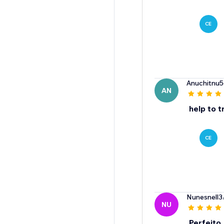
CE
Anuchitnu
AN
help to t
CE
Nunesnell3
NU
Perfeito