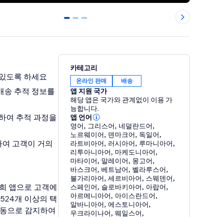
0
1
2
카테고리
 있도록 하세요
온라인 판매
배송
배송 추적 정보를
앱 지원 국가
해당 앱은 국가와 관계없이 이용 가
능합니다.
별하여 추적 과정을
앱 언어
영어
,
그리스어
,
네덜란드어
,
노르웨이어
,
덴마크어
,
독일어
,
하여 고객이 거의
라트비아어
,
러시아어
,
루마니아어
,
리투아니아어
,
마케도니아어
,
마타이어
,
말레이어
,
몽고어
,
바스크어
,
베트남어
,
벨라루스어
,
불가리아어
,
세르비아어
,
스웨덴어
,
. 저희 앱으로 고객에
스페인어
,
슬로바키아어
,
아랍어
,
아르메니아어
,
아이스란드어
,
524개 이상의 택
알바니아어
,
에스토니아어
,
자동으로 감지하여
우크라이나어
,
웨일스어
,