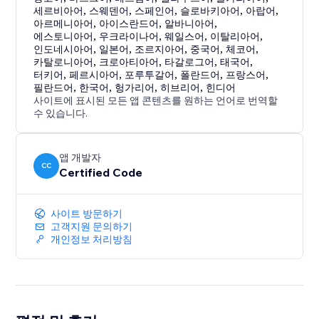
세르비아어
,
스웨덴어
,
스페인어
,
슬로바키아어
,
아랍어
,
아르메니아어
,
아이스란드어
,
알바니아어
,
에스토니아어
,
우크라이나어
,
웨일스어
,
이탈리아어
,
인도네시아어
,
일본어
,
조르지아어
,
중국어
,
체코어
,
카탈로니아어
,
크로아티아어
,
타갈로그어
,
태국어
,
터키어
,
페르시아어
,
포루투갈어
,
폴란드어
,
프랑스어
,
필란드어
,
한국어
,
헝가리어
,
히브리어
,
힌디어
사이트에 표시된 모든 앱 콘텐츠를 원하는 언어로 번역할
수 있습니다.
앱 개발자
CC
Certified Code
사이트 방문하기
고객지원 문의하기
개인정보 처리방침