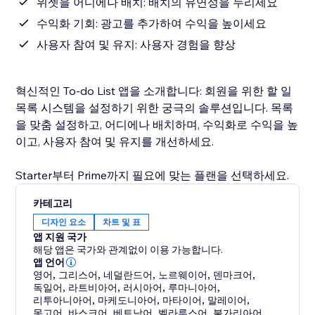
위젯을 어디에나 배치: 배치의 유연성을 누리세요
수익화 기회: 광고를 추가하여 수익을 높이세요
사용자 참여 및 유지: 사용자 경험을 향상
혁신적인 To-do List 앱을 소개합니다: 회원을 위한 할 일
목록 시스템을 설정하기 위한 궁극의 솔루션입니다. 목록
을 맞춤 설정하고, 어디에나 배치하며, 수익화로 수익을 높
이고, 사용자 참여 및 유지를 개선하세요.
Starter부터 Prime까지 필요에 맞는 플랜을 선택하세요.
카테고리
디자인 요소
차트 및 표
앱 지원 국가
해당 앱은 국가와 관계없이 이용 가능합니다.
앱 언어
영어
,
그리스어
,
네덜란드어
,
노르웨이어
,
덴마크어
,
독일어
,
라트비아어
,
러시아어
,
루마니아어
,
리투아니아어
,
마케도니아어
,
마타이어
,
말레이어
,
몽고어
,
바스크어
,
베트남어
,
벨라루스어
,
불가리아어
,