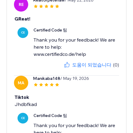
Realtorpeterlaw
/ May 22, 2026
RE
GReat!
Certified Code 팀
CE
Thank you for your feedback! We are
here to help:
www.certifiedco.de/help
도움이 되었습니다
(0)
Manikaba148
/ May 19, 2026
MA
Tiktok
Jhdbfkad
Certified Code 팀
CE
Thank you for your feedback! We are
here to help: