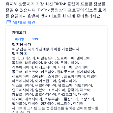
유지해 방문자가 가장 최신 TikTok 클립과 프로필 정보를
즐길 수 있습니다. TikTok 동영상과 프로필의 입소문 효과
를 손끝에서 활용해 웹사이트를 한 단계 끌어올리세요.
앱 데모 확인
카테고리
마케팅
SNS
앱 지원 국가
해당 앱은 국가와 관계없이 이용 가능합니다.
앱 언어
영어
,
그리스어
,
네덜란드어
,
노르웨이어
,
덴마크어
,
독일어
,
라트비아어
,
러시아어
,
루마니아어
,
리투아니아어
,
마케도니아어
,
마타이어
,
말레이어
,
몽고어
,
바스크어
,
베트남어
,
벨라루스어
,
불가리아어
,
세르비아어
,
스웨덴어
,
스페인어
,
슬로바키아어
,
아랍어
,
아르메니아어
,
아이스란드어
,
알바니아어
,
에스토니아어
,
우크라이나어
,
웨일스어
,
이탈리아어
,
인도네시아어
,
일본어
,
조르지아어
,
중국어
,
체코어
,
카탈로니아어
,
크로아티아어
,
타갈로그어
,
태국어
,
터키어
,
페르시아어
,
포루투갈어
,
폴란드어
,
프랑스어
,
필란드어
,
한국어
,
헝가리어
,
히브리어
,
힌디어
사이트에 표시된 모든 앱 콘텐츠를 원하는 언어로 번역할
수 있습니다.