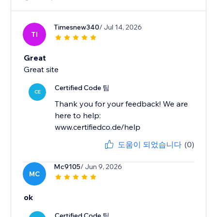
Timesnew340
/ Jul 14, 2026
TI
Great
Great site
Certified Code 팀
CE
Thank you for your feedback! We are
here to help:
www.certifiedco.de/help
도움이 되었습니다
(0)
Mc9105
/ Jun 9, 2026
MC
ok
Certified Code 팀