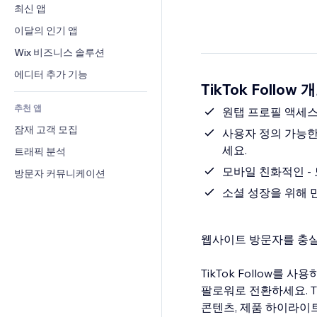
전환율
창고 서비스
최신 앱
PDF
이미지 효과
채팅
드롭쉬핑
파일 공유
이달의 인기 앱
버튼 & 메뉴
메모
유료 플랜 및 구독
소식
배너 및 배지
Wix 비즈니스 솔루션
전화번호
크라우드펀딩
콘텐츠 서비스
계산기
커뮤니티
에디터 추가 기능
식품 및 음료
TikTok Follow 
텍스트 효과
검색
평가와 후기
추천 앱
일기예보
원탭 프로필 액세스 
CRM
잠재 고객 모집
차트 및 표
사용자 정의 가능한
세요.
트래픽 분석
모바일 친화적인 -
방문자 커뮤니케이션
소셜 성장을 위해 
웹사이트 방문자를 충실한
TikTok Follow를
팔로워로 전환하세요. T
콘텐츠, 제품 하이라이트