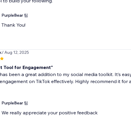
l to build your following.
PurpleBear 팀
Thank You!
k
/ Aug 12, 2025
nt Tool for Engagement"
has been a great addition to my social media toolkit. It’s e
ngagement on TikTok effectively. Highly recommend it for a
PurpleBear 팀
We really appreciate your positive feedback