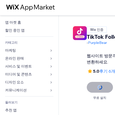
앱 마켓 홈
Wix 인증
할인 중인 앱
TikTok Fol
-
PurpleBear
카테고리
마케팅
웹사이트 방문객을
온라인 판매
광고
변환하세요.
모바일
서비스 및 이벤트
쇼핑몰 관련 앱
5.0
후기 6
사이트 통계
배송
미디어 및 콘텐츠
호텔
SNS
판매 버튼
이벤트
디자인 요소
갤러리
SEO
온라인 강좌
음식점
뮤직
지도 및 내비게이션
커뮤니케이션 
참가 유도
주문형 인쇄
부동산
팟캐스트
개인정보 및 보안
양식
무료 설치
사이트 목록
회계
둘러보기
예약
사진
시계
블로그
이메일
쿠폰 및 로열티
추천 앱
동영상
페이지 템플릿
설문