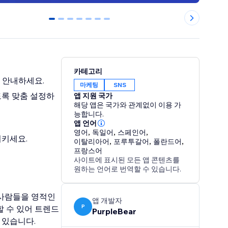
0
1
2
3
4
5
6
카테고리
로 안내하세요.
마케팅
SNS
도록 맞춤 설정하
앱 지원 국가
해당 앱은 국가와 관계없이 이용 가
능합니다.
앱 언어
영어
,
독일어
,
스페인어
,
시키세요.
이탈리아어
,
포루투갈어
,
폴란드어
,
프랑스어
사이트에 표시된 모든 앱 콘텐츠를
원하는 언어로 번역할 수 있습니다.
는 사람들을 영적인
앱 개발자
P
할 수 있어 트렌드
PurpleBear
 있습니다.