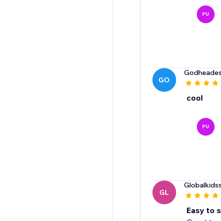
PU
Godheadess
GO
cool
PU
Globalkids
GL
Easy to 