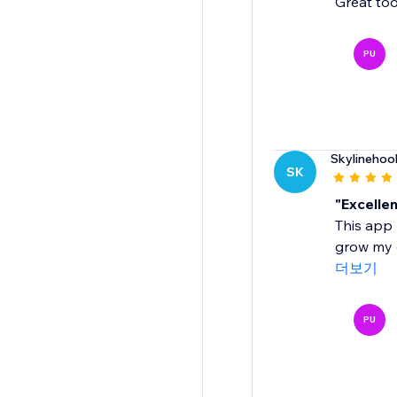
Great too
PU
Skylinehoo
SK
"Excelle
This app 
grow my e
더보기
PU