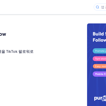
low
 TikTok 팔로워로
개