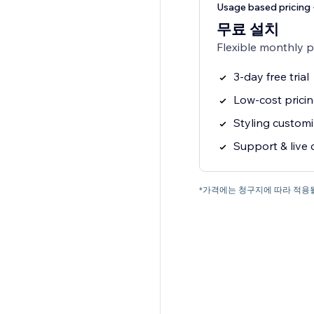
Usage based pricin
무료 설치
Flexible monthly 
3-day free trial
Low-cost prici
Styling customi
Support & live 
*가격에는 청구지에 따라 적용될