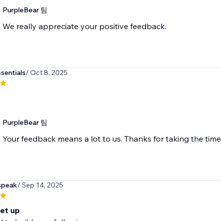
PurpleBear 팀
We really appreciate your positive feedback.
entials
/ Oct 8, 2025
PurpleBear 팀
Your feedback means a lot to us. Thanks for taking the time 
speak
/ Sep 14, 2025
set up