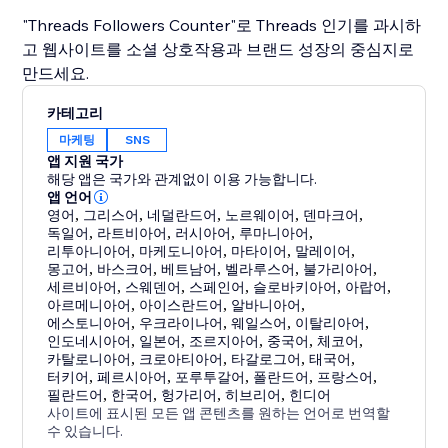
"Threads Followers Counter"로 Threads 인기를 과시하
고 웹사이트를 소셜 상호작용과 브랜드 성장의 중심지로
만드세요.
카테고리
마케팅
SNS
앱 지원 국가
해당 앱은 국가와 관계없이 이용 가능합니다.
앱 언어
영어
,
그리스어
,
네덜란드어
,
노르웨이어
,
덴마크어
,
독일어
,
라트비아어
,
러시아어
,
루마니아어
,
리투아니아어
,
마케도니아어
,
마타이어
,
말레이어
,
몽고어
,
바스크어
,
베트남어
,
벨라루스어
,
불가리아어
,
세르비아어
,
스웨덴어
,
스페인어
,
슬로바키아어
,
아랍어
,
아르메니아어
,
아이스란드어
,
알바니아어
,
에스토니아어
,
우크라이나어
,
웨일스어
,
이탈리아어
,
인도네시아어
,
일본어
,
조르지아어
,
중국어
,
체코어
,
카탈로니아어
,
크로아티아어
,
타갈로그어
,
태국어
,
터키어
,
페르시아어
,
포루투갈어
,
폴란드어
,
프랑스어
,
필란드어
,
한국어
,
헝가리어
,
히브리어
,
힌디어
사이트에 표시된 모든 앱 콘텐츠를 원하는 언어로 번역할
수 있습니다.