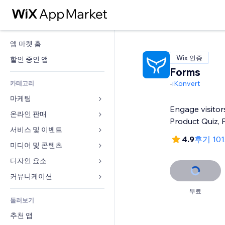
앱 마켓 홈
Wix 인증
할인 중인 앱
Forms
-
iKonvert
카테고리
마케팅
Engage visitor
온라인 판매
광고
Product Quiz, P
모바일
서비스 및 이벤트
쇼핑몰 관련 앱
4.9
후기 10
사이트 통계
배송
미디어 및 콘텐츠
호텔
SNS
판매 버튼
이벤트
디자인 요소
갤러리
SEO
온라인 강좌
음식점
뮤직
지도 및 내비게이션
커뮤니케이션 
참가 유도
주문형 인쇄
부동산
팟캐스트
개인정보 및 보안
양식
무료
사이트 목록
회계
둘러보기
예약
사진
시계
블로그
이메일
쿠폰 및 로열티
추천 앱
동영상
페이지 템플릿
설문