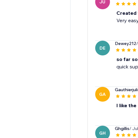
JU
Created 
Very easy
Dewey212
DE
so far s
quick su
Gauthierjul
GA
I like the
Ghgillis
/ Ju
GH