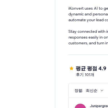
iKonvert uses AI to g
dynamic and personali
automate your lead co
Stay connected with i
responses easily in o
customers, and turn in
평균 평점 4.9
후기 101개
정렬:
최신순
Junipergre