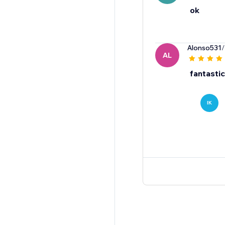
ok
Alonso531
/
AL
fantastic
IK