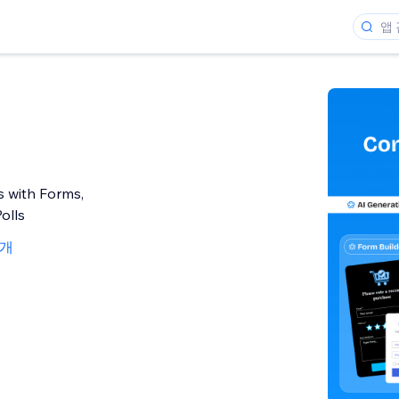
s with Forms,
olls
1개