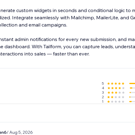
enerate custom widgets in seconds and conditional logic to
zed. Integrate seamlessly with Mailchimp, MailerLite, and 
llection and email campaigns.
nstant admin notifications for every new submission, and ma
ne dashboard. With Tailform, you can capture leads, underst
teractions into sales — faster than ever.
5
4
3
2
1
en6
/ Aug 5, 2026