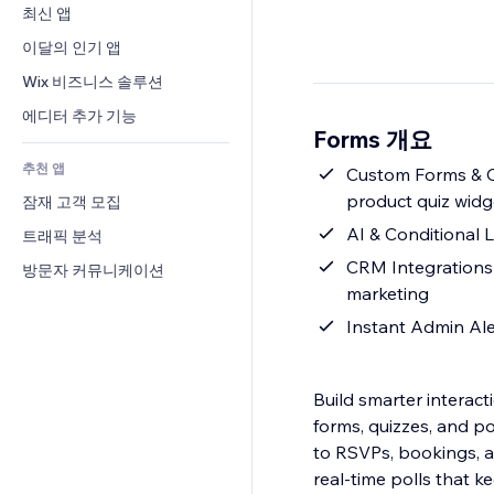
전환율
창고 서비스
최신 앱
PDF
이미지 효과
채팅
드롭쉬핑
파일 공유
이달의 인기 앱
버튼 & 메뉴
메모
유료 플랜 및 구독
소식
배너 및 배지
Wix 비즈니스 솔루션
전화번호
크라우드펀딩
콘텐츠 서비스
계산기
커뮤니티
에디터 추가 기능
식품 및 음료
Forms 개요
텍스트 효과
검색
평가와 후기
추천 앱
일기예보
Custom Forms & Qu
CRM
product quiz widg
잠재 고객 모집
차트 및 표
AI & Conditional 
트래픽 분석
CRM Integrations
방문자 커뮤니케이션
marketing
Instant Admin Aler
Build smarter interac
forms, quizzes, and p
to RSVPs, bookings, 
real-time polls that k