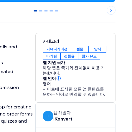
0
1
2
3
4
카테고리
olls and
커뮤니케이션
설문
양식
마케팅
전환율
참가 유도
es
앱 지원 국가
해당 앱은 국가와 관계없이 이용 가
omated
능합니다.
앱 언어
영어
ubmission
사이트에 표시된 모든 앱 콘텐츠를
원하는 언어로 번역할 수 있습니다.
pp for creating
앱 개발자
and order forms
I
iKonvert
 quizzes and