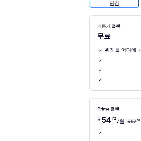
연간
기동기 플랜
무료
위젯을 어디에나
Prime 플랜
54
72
$
6
/월
$
57