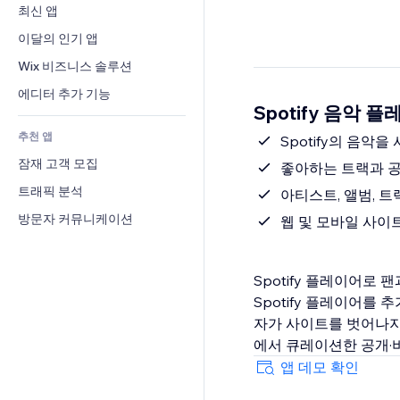
전환율
창고 서비스
최신 앱
PDF
이미지 효과
채팅
드롭쉬핑
파일 공유
이달의 인기 앱
버튼 & 메뉴
메모
유료 플랜 및 구독
소식
배너 및 배지
Wix 비즈니스 솔루션
전화번호
크라우드펀딩
콘텐츠 서비스
계산기
커뮤니티
에디터 추가 기능
식품 및 음료
Spotify 음악 
텍스트 효과
검색
평가와 후기
추천 앱
일기예보
Spotify의 음악
CRM
잠재 고객 모집
차트 및 표
좋아하는 트랙과 
트래픽 분석
아티스트, 앨범, 트랙
방문자 커뮤니케이션
웹 및 모바일 사이트
Spotify 플레이어로
Spotify 플레이어를
자가 사이트를 벗어나지 않
에서 큐레이션한 공개·
앱 데모 확인