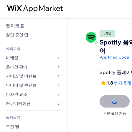
앱 마켓 홈
- 5%
할인 중인 앱
Spotify 
카테고리
어
-
Certified Code
마케팅
온라인 판매
광고
Spotify 플
모바일
서비스 및 이벤트
쇼핑몰 관련 앱
1.8
후기 8
사이트 통계
배송
미디어 및 콘텐츠
호텔
SNS
판매 버튼
이벤트
디자인 요소
갤러리
SEO
온라인 강좌
음식점
뮤직
지도 및 내비게이션
커뮤니케이션 
참가 유도
주문형 인쇄
부동산
팟캐스트
개인정보 및 보안
양식
무료 플랜 가능
사이트 목록
회계
둘러보기
예약
사진
시계
블로그
이메일
쿠폰 및 로열티
추천 앱
동영상
페이지 템플릿
설문