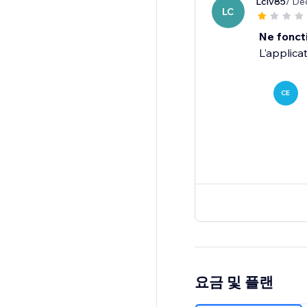
Lclv85
/ De
LC
Ne fonct
L'applica
CE
요금 및 플랜