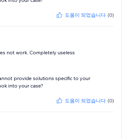
ook into your case?
도움이 되었습니다
(0)
does not work. Completely useless
cannot provide solutions specific to your
ook into your case?
도움이 되었습니다
(0)