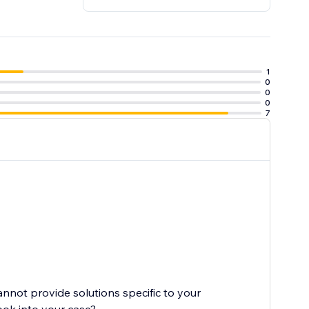
1
0
0
0
7
cannot provide solutions specific to your