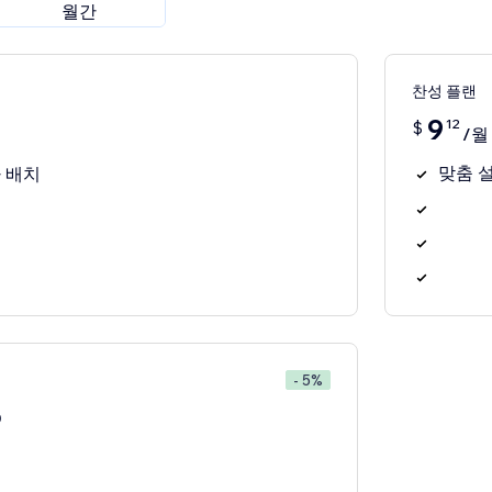
월간
찬성 플랜
9
12
$
/월
맞춤 설
 배치
- 5%
0