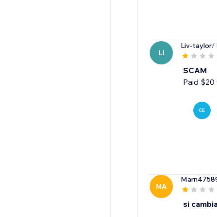
Liv-taylor
/
LI
SCAM
Paid $20 
CE
Marn4758
MA
si cambia