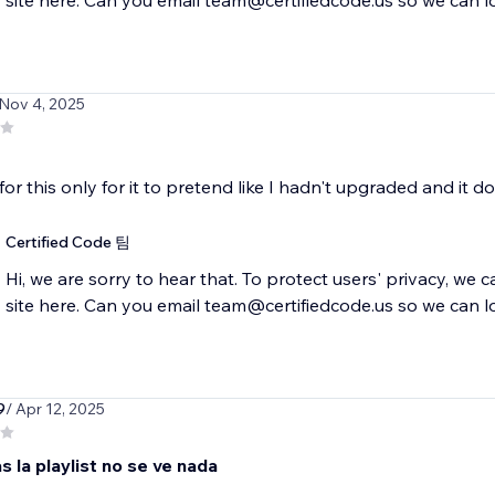
site here. Can you email team@certifiedcode.us so we can l
 Nov 4, 2025
for this only for it to pretend like I hadn't upgraded and it 
Certified Code 팀
Hi, we are sorry to hear that. To protect users' privacy, we 
site here. Can you email team@certifiedcode.us so we can l
9
/ Apr 12, 2025
s la playlist no se ve nada