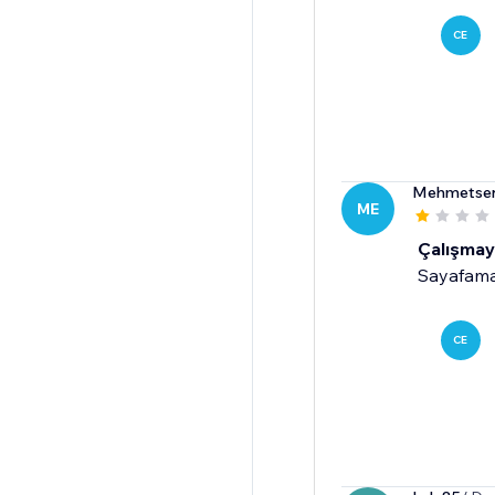
CE
Mehmetse
ME
Çalışmay
Sayafama 
CE