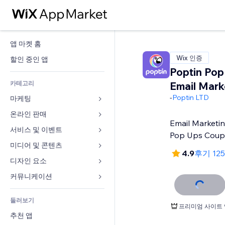
앱 마켓 홈
Wix 인증
할인 중인 앱
Poptin Pop
카테고리
Email Mark
-
Poptin LTD
마케팅
온라인 판매
광고
Email Marketin
모바일
서비스 및 이벤트
쇼핑몰 관련 앱
Pop Ups Cou
사이트 통계
배송
미디어 및 콘텐츠
호텔
4.9
후기 12
SNS
판매 버튼
이벤트
디자인 요소
갤러리
SEO
온라인 강좌
음식점
뮤직
지도 및 내비게이션
커뮤니케이션 
참가 유도
주문형 인쇄
부동산
팟캐스트
개인정보 및 보안
양식
사이트 목록
회계
둘러보기
예약
사진
시계
블로그
프리미엄 사이트 
이메일
쿠폰 및 로열티
추천 앱
동영상
페이지 템플릿
설문