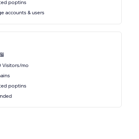
ted poptins
e accounts & users
/월
 Visitors/mo
ains
ted poptins
nded