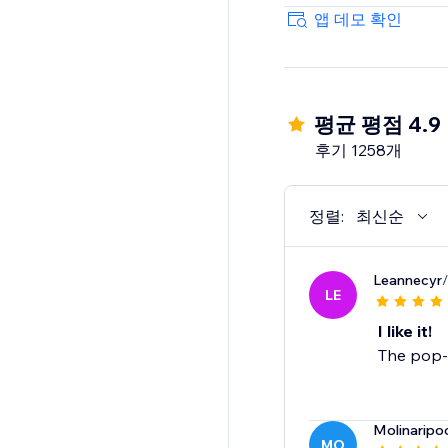
70+ Integrations
앱 데모 확인
Mailchimp, HubSpot, 
more.
평균 평점 4.9
후기 1258개
정렬:
최신순
Leannecyr
LE
I like it!
The pop-
Molinaripo
MO