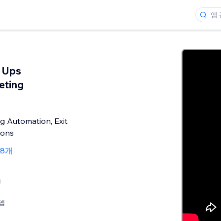
 Ups
eting
g Automation, Exit
pons
58개
앱