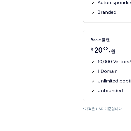
Autoresponder 
Branded
Basic 플랜
20
00
$
/월
10,000 Visitor
1 Domain
Unlimited popt
Unbranded
*가격은 USD 기준입니다.