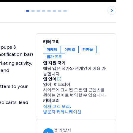
0
1
2
3
4
5
6
7
카테고리
popups &
마케팅
이메일
전환율
otification bar)
참가 유도
eting activity,
앱 지원 국가
해당 앱은 국가와 관계없이 이용 가
s and
능합니다.
앱 언어
영어
,
히브리어
ters to your
사이트에 표시된 모든 앱 콘텐츠를
원하는 언어로 번역할 수 있습니다.
카테고리
d carts, lead
잠재 고객 모집
,
방문자 커뮤니케이션
앱 개발자