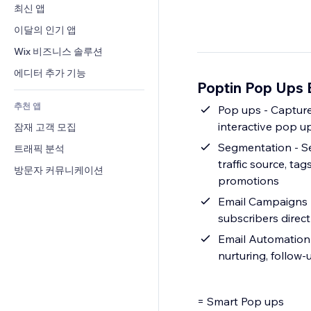
전환율
창고 서비스
최신 앱
PDF
이미지 효과
채팅
드롭쉬핑
파일 공유
이달의 인기 앱
버튼 & 메뉴
메모
유료 플랜 및 구독
소식
배너 및 배지
Wix 비즈니스 솔루션
전화번호
크라우드펀딩
콘텐츠 서비스
계산기
커뮤니티
에디터 추가 기능
식품 및 음료
Poptin Pop Ups
텍스트 효과
검색
평가와 후기
추천 앱
일기예보
Pop ups - Capture
CRM
interactive pop up
잠재 고객 모집
차트 및 표
Segmentation - Se
트래픽 분석
traffic source, t
방문자 커뮤니케이션
promotions
Email Campaigns -
subscribers direc
Email Automation 
nurturing, follo
= Smart Pop ups