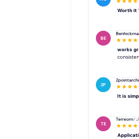
Worth it
Benhickma
BE
works gr
consisten
2pointarch
2P
It is sim
Terreom
/ J
TE
Applicati