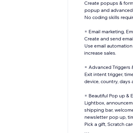
Create popups & forms 
popup and advanced ta
No coding skills requi
= Email marketing, E
Create and send email
Use email automation 
increase sales.
= Advanced Triggers 
Exit intent trigger, ti
device, country, days a
= Beautiful Pop up & 
Lightbox, announcement
shipping bar, welcom
newsletter pop up, ti
Pick a gift, Scratch car