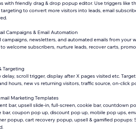
with friendly drag & drop popup editor. Use triggers like the
rgeting to convert more visitors into leads, email subscribe
red.
mail Campaigns & Email Automation
 campaigns, newsletters, and automated emails from your w
to welcome subscribers, nurture leads, recover carts, prom
& Targeting
me delay, scroll trigger, display after X pages visited etc. Targ
nd hours, new vs returning visitors, traffic source, on-click p
Email Marketing Templates
 bar, upsell slide-in, full-screen, cookie bar, countdown po
e bar, coupon pop up, discount pop up, mobile pop ups, ema
mer popup, cart recovery popup, upsell & gamified popups: 
d.