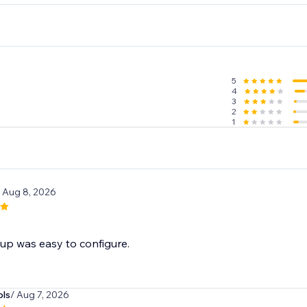
GetResponse, Zapier, Make, Omnisend, ActiveCampaign, Klav
5
4
3
2
1
/ Aug 8, 2026
up was easy to configure.
ols
/ Aug 7, 2026