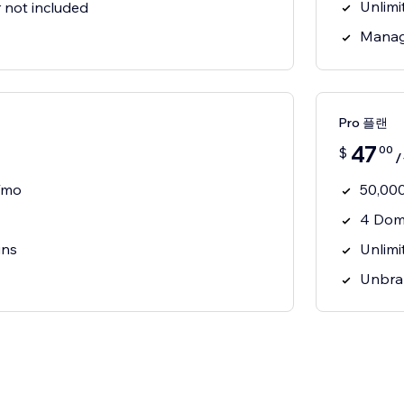
Unlimi
not included
Manag
Pro 플랜
47
00
$
s/mo
50,000
4 Dom
ins
Unlimi
Unbra