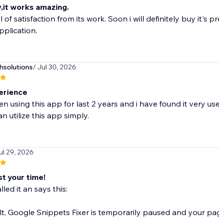
y,it works amazing.
ull of satisfaction from its work. Soon i will definitely buy it
pplication.
hsolutions
/ Jul 30, 2026
erience
en using this app for last 2 years and i have found it very use
n utilize this app simply.
ul 29, 2026
t your time!
alled it an says this:
lt, Google Snippets Fixer is temporarily paused and your pa