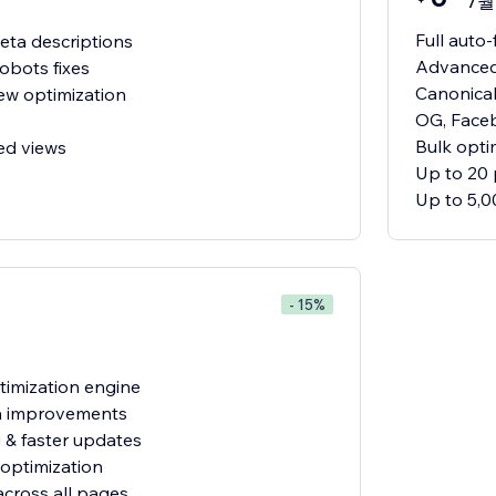
/월
Full auto-
meta descriptions
Advanced 
robots fixes
Canonical
ew optimization
OG, Face
Bulk opti
ed views
Up to 20
Up to 5,0
- 15%
imization engine
ta improvements
g & faster updates
 optimization
across all pages