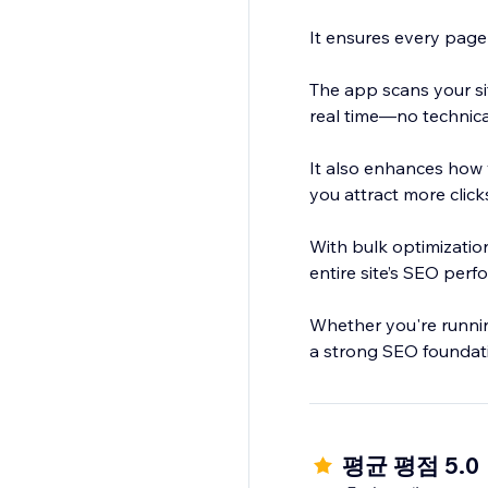
It ensures every page i
The app scans your si
real time—no technica
It also enhances how
you attract more cli
With bulk optimization
entire site’s SEO perf
Whether you're running
a strong SEO foundation
평균 평점 5.0