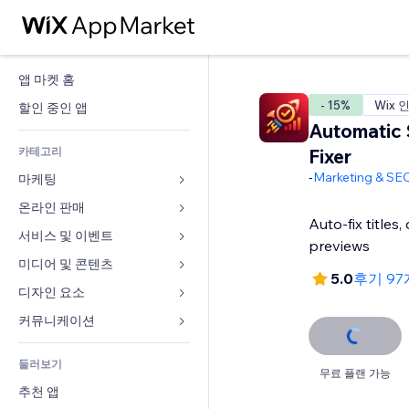
앱 마켓 홈
- 15%
Wix 
할인 중인 앱
Automatic
카테고리
Fixer
-
Marketing & SE
마케팅
온라인 판매
광고
Auto-fix titles,
모바일
서비스 및 이벤트
쇼핑몰 관련 앱
previews
사이트 통계
배송
미디어 및 콘텐츠
호텔
5.0
후기 9
SNS
판매 버튼
이벤트
디자인 요소
갤러리
SEO
온라인 강좌
음식점
뮤직
지도 및 내비게이션
커뮤니케이션 
참가 유도
주문형 인쇄
부동산
팟캐스트
개인정보 및 보안
양식
사이트 목록
회계
둘러보기
예약
사진
시계
블로그
무료 플랜 가능
이메일
쿠폰 및 로열티
추천 앱
동영상
페이지 템플릿
설문