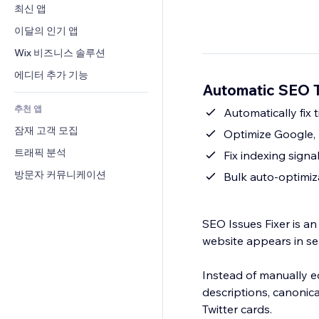
전환율
창고 서비스
최신 앱
PDF
이미지 효과
채팅
드롭쉬핑
파일 공유
이달의 인기 앱
버튼 & 메뉴
메모
유료 플랜 및 구독
소식
배너 및 배지
Wix 비즈니스 솔루션
전화번호
크라우드펀딩
콘텐츠 서비스
계산기
커뮤니티
에디터 추가 기능
식품 및 음료
Automatic SEO 
텍스트 효과
검색
평가와 후기
추천 앱
일기예보
Automatically fix 
CRM
잠재 고객 모집
차트 및 표
Optimize Google, 
트래픽 분석
Fix indexing signa
방문자 커뮤니케이션
Bulk auto-optimiza
SEO Issues Fixer is 
website appears in se
Instead of manually ed
descriptions, canonica
Twitter cards.