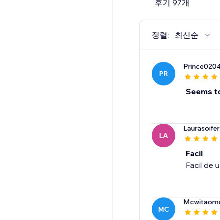
후기 97개
정렬:
최신순
Prince020
PR
Seems to
Laurasoifer
LA
Facil
Facil de 
Mcwitaomc
MC