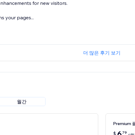
nhancements for new visitors.
s your pages...
더 많은 후기 보기
월간
Premium 
6
79
$