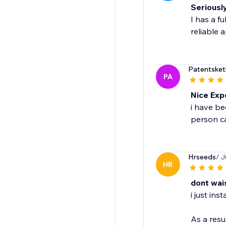
Seriousl
I has a f
reliable a
Patentsket
PA
Nice Exp
i have be
person ca
Hrseeds
/ J
HR
dont wais
i just inst
As a resu