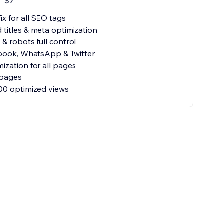
$
7
fix for all SEO tags
titles & meta optimization
 & robots full control
book, WhatsApp & Twitter
mization for all pages
 pages
00 optimized views