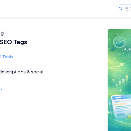
인증
 SEO Tags
O Tools
 descriptions & social
7개