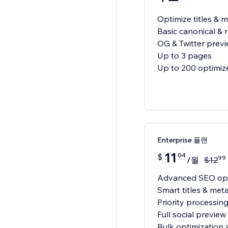
Optimize titles & 
Basic canonical & 
OG & Twitter previ
Up to 3 pages
Up to 200 optimiz
Enterprise 플랜
11
04
$
99
/월
$
12
Advanced SEO opt
Smart titles & me
Priority processin
Full social preview
Bulk optimization 