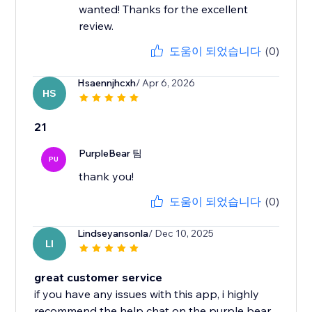
wanted! Thanks for the excellent
review.
도움이 되었습니다
(0)
Hsaennjhcxh
/ Apr 6, 2026
HS
21
PurpleBear 팀
PU
thank you!
도움이 되었습니다
(0)
Lindseyansonla
/ Dec 10, 2025
LI
great customer service
if you have any issues with this app, i highly
recommend the help chat on the purple bear