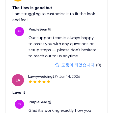
The flow is good but
I am struggling to customise it to fit the look
and feel
PurpleBear 팀
PU
Our support team is always happy
to assist you with any questions or
setup steps — please don’t hesitate
to reach out to us anytime.
도움이 되었습니다
(0)
Lawrywedding27
/ Jun 14, 2026
LA
Love it
PurpleBear 팀
PU
Glad it's working exactly how you