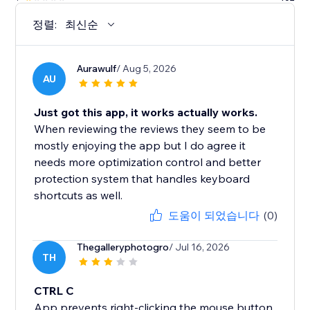
정렬:
최신순
Aurawulf
/ Aug 5, 2026
AU
Just got this app, it works actually works.
When reviewing the reviews they seem to be
mostly enjoying the app but I do agree it
needs more optimization control and better
protection system that handles keyboard
shortcuts as well.
도움이 되었습니다
(0)
Thegalleryphotogro
/ Jul 16, 2026
TH
CTRL C
App prevents right-clicking the mouse button,