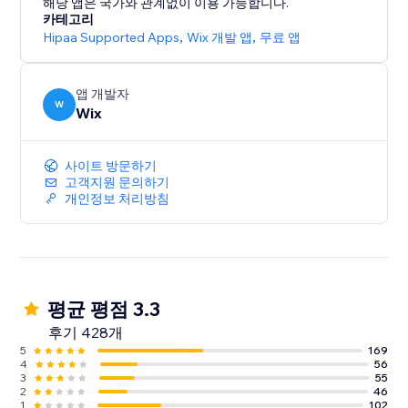
해당 앱은 국가와 관계없이 이용 가능합니다.
카테고리
Hipaa Supported Apps
,
Wix 개발 앱
,
무료 앱
앱 개발자
W
Wix
사이트 방문하기
고객지원 문의하기
개인정보 처리방침
평균 평점 3.3
후기 428개
5
169
4
56
3
55
2
46
1
102