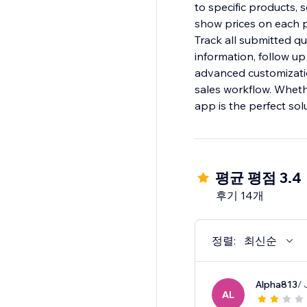
to specific products, 
show prices on each p
Track all submitted q
information, follow up
advanced customizati
sales workflow. Wheth
app is the perfect sol
평균 평점 3.4
후기 14개
정렬:
최신순
Alpha813
/ 
AL