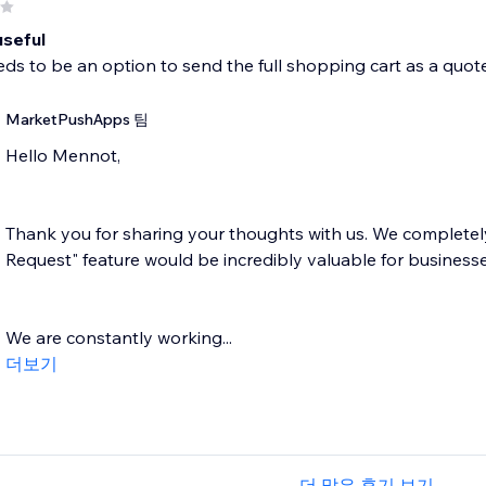
useful
ds to be an option to send the full shopping cart as a quot
MarketPushApps 팀
Hello Mennot,
Thank you for sharing your thoughts with us. We completel
Request" feature would be incredibly valuable for businesse
We are constantly working...
더보기
더 많은 후기 보기