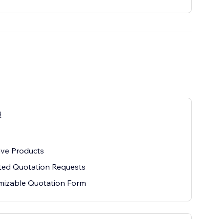
랜
ive Products
ted Quotation Requests
mizable Quotation Form