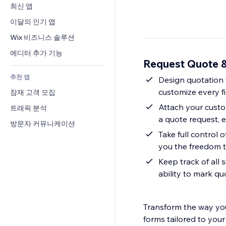
전환율
창고 서비스
최신 앱
PDF
이미지 효과
채팅
드롭쉬핑
파일 공유
이달의 인기 앱
버튼 & 메뉴
메모
유료 플랜 및 구독
소식
배너 및 배지
Wix 비즈니스 솔루션
전화번호
크라우드펀딩
콘텐츠 서비스
계산기
커뮤니티
에디터 추가 기능
식품 및 음료
Request Quote 
텍스트 효과
검색
평가와 후기
추천 앱
일기예보
Design quotation f
CRM
customize every f
잠재 고객 모집
차트 및 표
Attach your custo
트래픽 분석
a quote request, 
방문자 커뮤니케이션
Take full control 
you the freedom t
Keep track of all 
ability to mark q
Transform the way you
forms tailored to your 