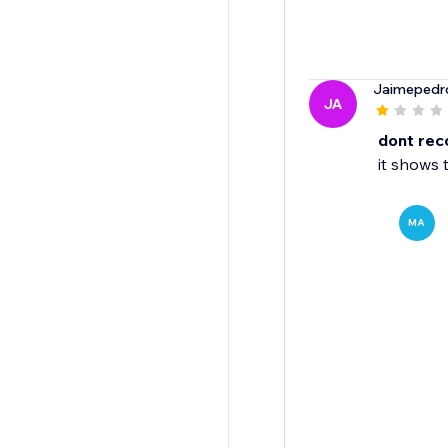
Jaimepedr
JA
dont re
it shows 
MA