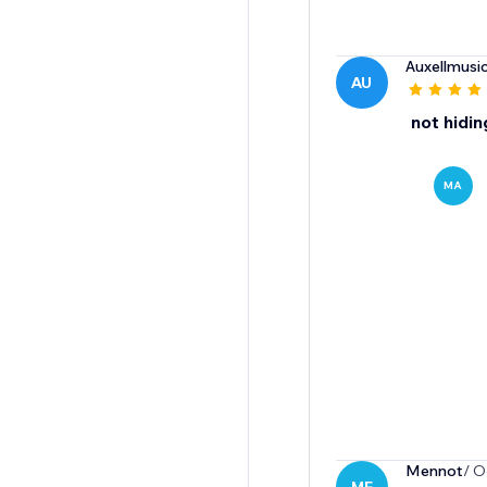
Auxellmusic
AU
not hidin
MA
Mennot
/ O