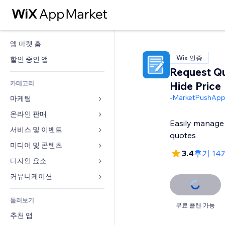
앱 마켓 홈
Wix 인증
할인 중인 앱
Request Q
카테고리
Hide Price
-
MarketPushApp
마케팅
온라인 판매
광고
Easily manage 
모바일
서비스 및 이벤트
쇼핑몰 관련 앱
quotes
사이트 통계
배송
미디어 및 콘텐츠
호텔
3.4
후기 14
SNS
판매 버튼
이벤트
디자인 요소
갤러리
SEO
온라인 강좌
음식점
뮤직
지도 및 내비게이션
커뮤니케이션 
참가 유도
주문형 인쇄
부동산
팟캐스트
개인정보 및 보안
양식
사이트 목록
회계
둘러보기
예약
사진
시계
블로그
무료 플랜 가능
이메일
쿠폰 및 로열티
추천 앱
동영상
페이지 템플릿
설문