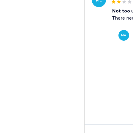
ME
Not too 
There nee
MA