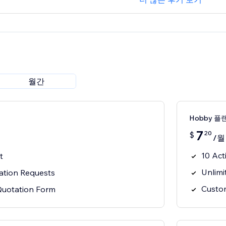
월간
Hobby 플
7
20
$
/월
10 Act
t
Unlimi
ation Requests
Custo
Quotation Form