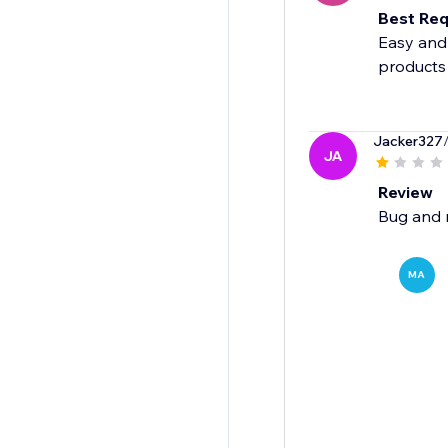
Best Req
Easy and 
products
Jacker327
JA
Review
Bug and 
MA