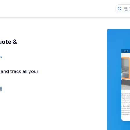
uote &
s
and track all your
개