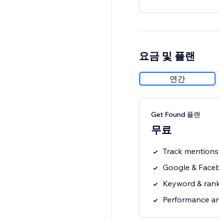
요금 및 플랜
연간
Get Found 플랜
무료
Track mentions 
Google & Faceb
Keyword & rank
Performance an