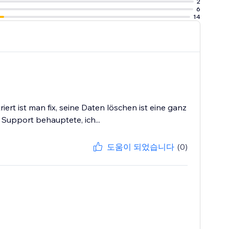
2
6
14
rt ist man fix, seine Daten löschen ist eine ganz
Support behauptete, ich...
도움이 되었습니다
(0)