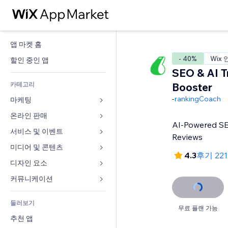
앱 마켓 홈
- 40%
Wix 
할인 중인 앱
SEO & AI Tr
카테고리
Booster
-
rankingCoach
마케팅
온라인 판매
광고
AI-Powered SEO
모바일
서비스 및 이벤트
쇼핑몰 관련 앱
Reviews
사이트 통계
배송
미디어 및 콘텐츠
호텔
4.3
후기 22
SNS
판매 버튼
이벤트
디자인 요소
갤러리
SEO
온라인 강좌
음식점
뮤직
지도 및 내비게이션
커뮤니케이션 
참가 유도
주문형 인쇄
부동산
팟캐스트
개인정보 및 보안
양식
사이트 목록
회계
둘러보기
예약
사진
시계
블로그
무료 플랜 가능
이메일
쿠폰 및 로열티
추천 앱
동영상
페이지 템플릿
설문