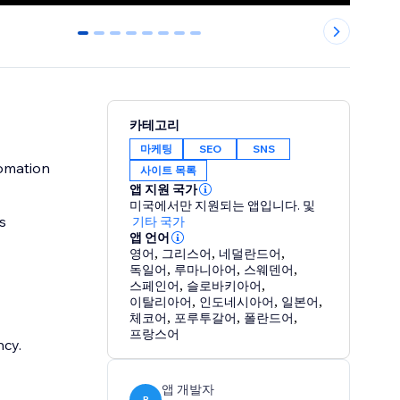
0
1
2
3
4
5
6
7
카테고리
마케팅
SEO
SNS
tomation
사이트 목록
앱 지원 국가
미국에서만 지원되는 앱입니다.
및
s
기타 국가
앱 언어
영어
,
그리스어
,
네덜란드어
,
독일어
,
루마니아어
,
스웨덴어
,
스페인어
,
슬로바키아어
,
이탈리아어
,
인도네시아어
,
일본어
,
체코어
,
포루투갈어
,
폴란드어
,
프랑스어
cy.
앱 개발자
R