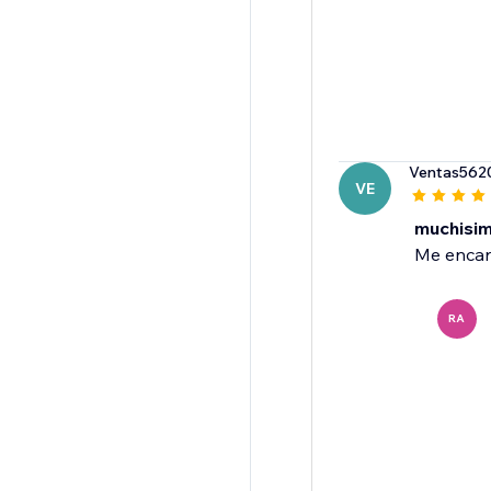
Ventas562
VE
muchisi
Me encan
RA