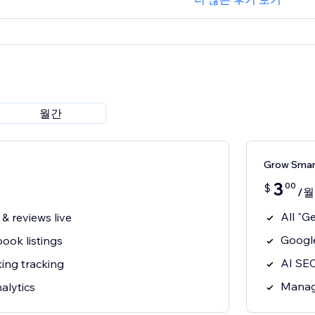
월간
Grow Sma
3
00
$
/월
All "G
& reviews live
Google
ook listings
AI SEO
ing tracking
Manage
alytics