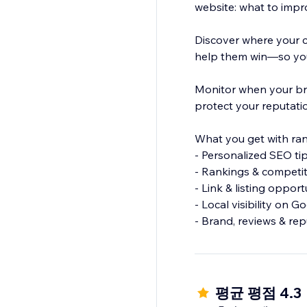
website: what to impr
Discover where your c
help them win—so you
Monitor when your br
protect your reputati
What you get with ra
- Personalized SEO ti
- Rankings & competit
- Link & listing oppor
- Local visibility on G
- Brand, reviews & re
- Smart social post s
Everything is tailore
next.
평균 평점 4.3