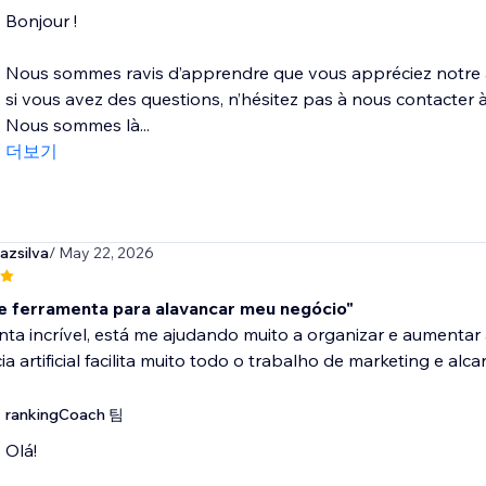
Bonjour !
Nous sommes ravis d’apprendre que vous appréciez notre ap
si vous avez des questions, n’hésitez pas à nous contacte
Nous sommes là...
더보기
azsilva
/ May 22, 2026
e ferramenta para alavancar meu negócio"
ta incrível, está me ajudando muito a organizar e aumentar
cia artificial facilita muito todo o trabalho de marketing e a
rankingCoach 팀
Olá!