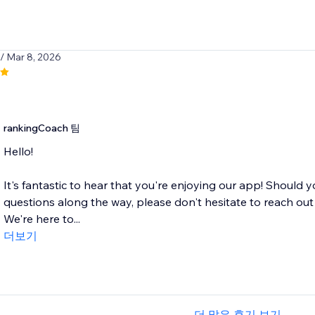
/ Mar 8, 2026
rankingCoach 팀
Hello!
It's fantastic to hear that you're enjoying our app! Should 
questions along the way, please don't hesitate to reach o
We're here to...
더보기
더 많은 후기 보기