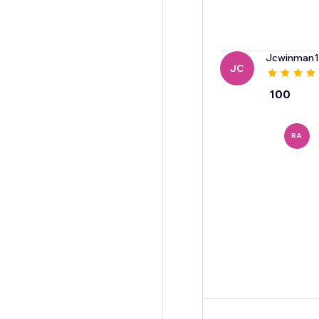
Jcwinman1
JC
100
RA