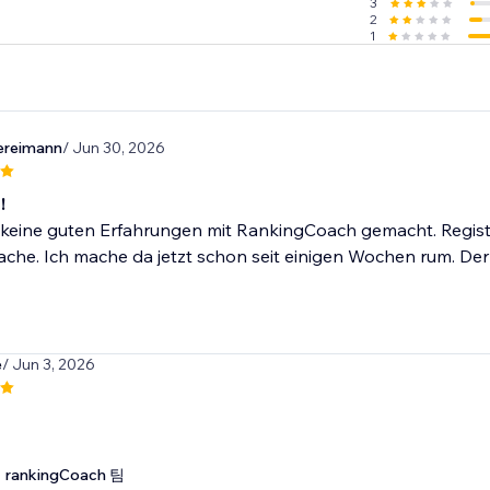
3
 small businesses worldwide.
2
1
ereimann
/ Jun 30, 2026
!
keine guten Erfahrungen mit RankingCoach gemacht. Registrie
che. Ich mache da jetzt schon seit einigen Wochen rum. Der 
e
/ Jun 3, 2026
rankingCoach 팀