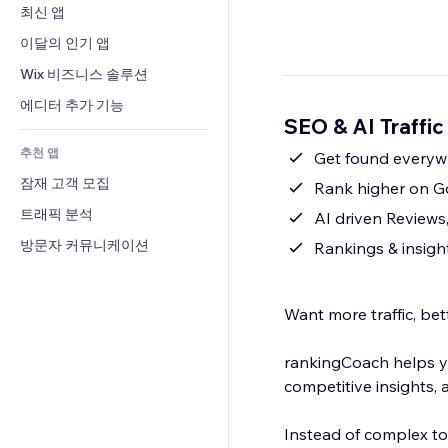
전환율
창고 서비스
최신 앱
PDF
이미지 효과
채팅
드롭쉬핑
파일 공유
이달의 인기 앱
버튼 & 메뉴
메모
유료 플랜 및 구독
소식
배너 및 배지
Wix 비즈니스 솔루션
전화번호
크라우드펀딩
콘텐츠 서비스
계산기
커뮤니티
에디터 추가 기능
식품 및 음료
SEO & AI Traffi
텍스트 효과
검색
평가와 후기
추천 앱
일기예보
Get found everywh
CRM
잠재 고객 모집
차트 및 표
Rank higher on Go
트래픽 분석
AI driven Reviews,
방문자 커뮤니케이션
Rankings & insigh
Want more traffic, be
rankingCoach helps yo
competitive insights
Instead of complex to