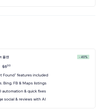
rt 플랜
- 40%
00
$
5
et Found" features included
, Bing, FB & Maps listings
 automation & quick fixes
 social & reviews with AI