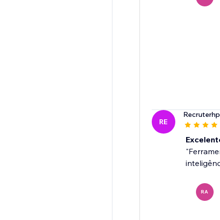
Recruterhp
RE
Excelent
"Ferramen
inteligên
RA