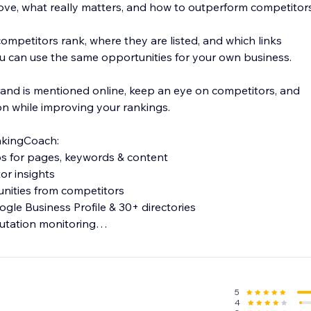
ove, what really matters, and how to outperform competitors
ompetitors rank, where they are listed, and which links
 can use the same opportunities for your own business.
and is mentioned online, keep an eye on competitors, and
on while improving your rankings.
nkingCoach:
ps for pages, keywords & content
or insights
tunities from competitors
oogle Business Profile & 30+ directories
putation monitoring
uggestions
d to your website and goals—so you always know what to do
5
4