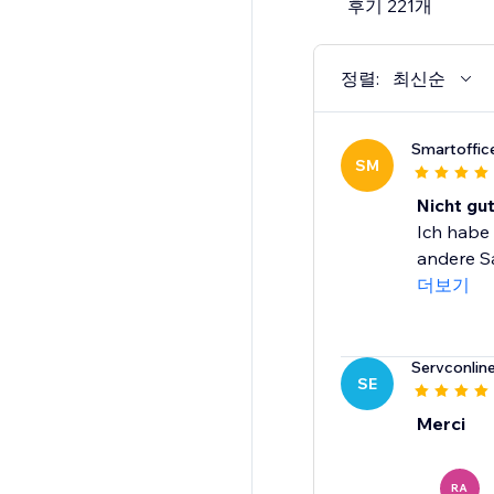
후기 221개
Trusted by millions of
정렬:
최신순
Smartoffic
SM
Nicht gut
Ich habe 
andere Sa
더보기
Servconlin
SE
Merci
RA