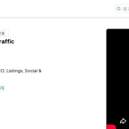
인증
affic
, Listings, Social &
1개