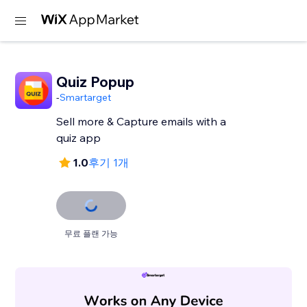
Quiz Popup
-
Smartarget
Sell more & Capture emails with a
quiz app
1.0
후기 1개
무료 플랜 가능