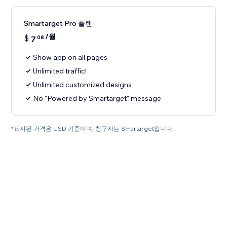
Smartarget Pro 플랜
/월
$
7
08
Show app on all pages
Unlimited traffic!
Unlimited customized designs
No "Powered by Smartarget" message
*표시된 가격은 USD 기준이며, 청구자는 Smartarget입니다.