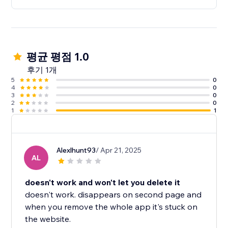
평균 평점 1.0
후기 1개
5
0
4
0
3
0
2
0
1
1
Alexlhunt93
/ Apr 21, 2025
AL
doesn't work and won't let you delete it
doesn't work. disappears on second page and
when you remove the whole app it's stuck on
the website.