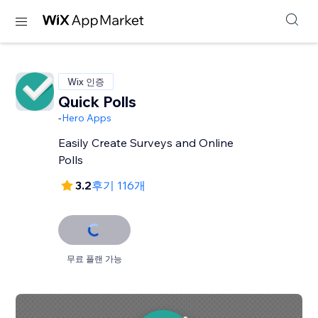
Wix 인증
Quick Polls
-
Hero Apps
Easily Create Surveys and Online
Polls
3.2
후기 116개
무료 플랜 가능