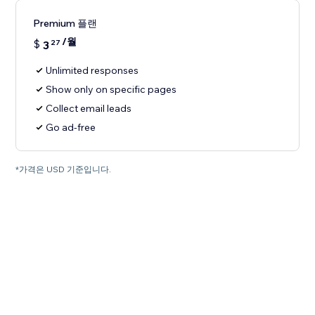
Premium 플랜
/월
$
3
27
Unlimited responses
Show only on specific pages
Collect email leads
Go ad-free
*가격은 USD 기준입니다.