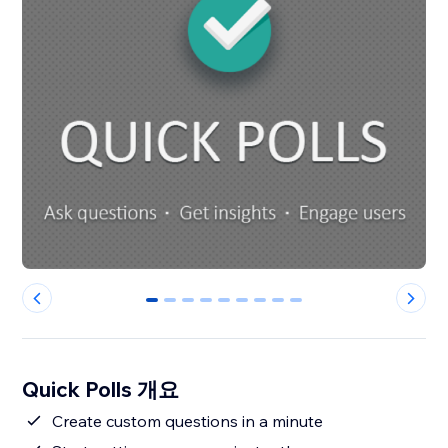
0
1
2
3
4
5
6
7
8
Quick Polls 개요
Create custom questions in a minute