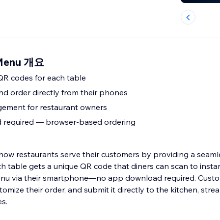
 Menu 개요
QR codes for each table
d order directly from their phones
ment for restaurant owners
required — browser-based ordering
w restaurants serve their customers by providing a seamle
ch table gets a unique QR code that diners can scan to insta
 menu via their smartphone—no app download required. Cust
mize their order, and submit it directly to the kitchen, strea
s.