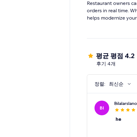
Restaurant owners ca
orders in real time. W
helps modernize your 
평균 평점 4.2
후기 4개
정렬:
최신순
Bilalarslan
BI
he