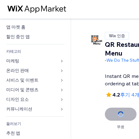
앱 마켓 홈
Wix 인증
할인 중인 앱
QR Restau
카테고리
Menu
-
We Do The Stuf
마케팅
온라인 판매
광고
Instant QR me
모바일
서비스 및 이벤트
쇼핑몰 관련 앱
ordering at ta
사이트 통계
배송
미디어 및 콘텐츠
호텔
4.2
후기 4
SNS
판매 버튼
이벤트
디자인 요소
갤러리
SEO
온라인 강좌
음식점
뮤직
지도 및 내비게이션
커뮤니케이션 
참가 유도
주문형 인쇄
부동산
팟캐스트
개인정보 및 보안
양식
사이트 목록
회계
둘러보기
예약
사진
시계
블로그
무료
이메일
쿠폰 및 로열티
추천 앱
동영상
페이지 템플릿
설문