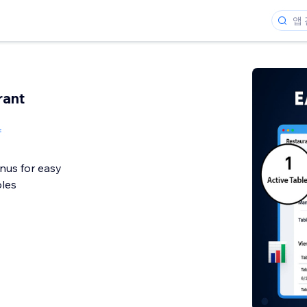
rant
f
nus for easy
bles
개