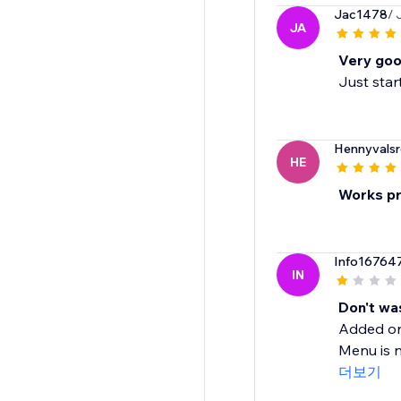
Jac1478
/ 
JA
Very goo
Just start
Hennyvalsr
HE
Works pr
Info16764
IN
Don't was
Added on 
Menu is n
더보기