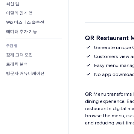
전환율
창고 서비스
최신 앱
PDF
이미지 효과
채팅
드롭쉬핑
파일 공유
이달의 인기 앱
버튼 & 메뉴
메모
유료 플랜 및 구독
소식
배너 및 배지
Wix 비즈니스 솔루션
전화번호
크라우드펀딩
콘텐츠 서비스
계산기
커뮤니티
에디터 추가 기능
식품 및 음료
QR Restaurant
텍스트 효과
검색
평가와 후기
추천 앱
일기예보
Generate unique 
CRM
잠재 고객 모집
차트 및 표
Customers view an
트래픽 분석
Easy menu manage
방문자 커뮤니케이션
No app download 
QR Menu transforms ho
dining experience. Ea
restaurant's digital
browse the menu, custo
and reducing wait time