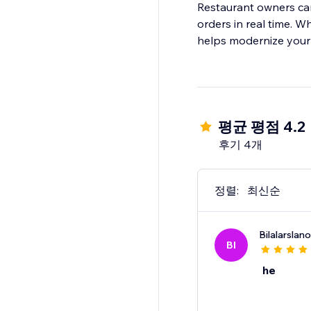
Restaurant owners ca
orders in real time. W
helps modernize your 
평균 평점 4.2
후기 4개
정렬:
최신순
Bilalarslan
BI
he