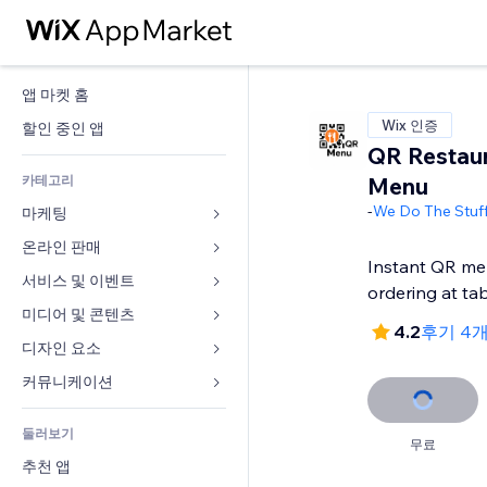
앱 마켓 홈
Wix 인증
할인 중인 앱
QR Restau
카테고리
Menu
-
We Do The Stuf
마케팅
온라인 판매
광고
Instant QR me
모바일
서비스 및 이벤트
쇼핑몰 관련 앱
ordering at ta
사이트 통계
배송
미디어 및 콘텐츠
호텔
4.2
후기 4
SNS
판매 버튼
이벤트
디자인 요소
갤러리
SEO
온라인 강좌
음식점
뮤직
지도 및 내비게이션
커뮤니케이션 
참가 유도
주문형 인쇄
부동산
팟캐스트
개인정보 및 보안
양식
사이트 목록
회계
둘러보기
예약
사진
시계
블로그
무료
이메일
쿠폰 및 로열티
추천 앱
동영상
페이지 템플릿
설문