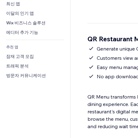
전환율
창고 서비스
최신 앱
PDF
이미지 효과
채팅
드롭쉬핑
파일 공유
이달의 인기 앱
버튼 & 메뉴
메모
유료 플랜 및 구독
소식
배너 및 배지
Wix 비즈니스 솔루션
전화번호
크라우드펀딩
콘텐츠 서비스
계산기
커뮤니티
에디터 추가 기능
식품 및 음료
QR Restaurant
텍스트 효과
검색
평가와 후기
추천 앱
일기예보
Generate unique 
CRM
잠재 고객 모집
차트 및 표
Customers view an
트래픽 분석
Easy menu manage
방문자 커뮤니케이션
No app download 
QR Menu transforms ho
dining experience. Ea
restaurant's digital
browse the menu, custo
and reducing wait time