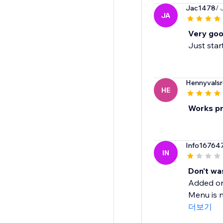
Jac1478
/ 
JA
Very goo
Just start
Hennyvalsr
HE
Works pr
Info16764
IN
Don't was
Added on 
Menu is n
더보기