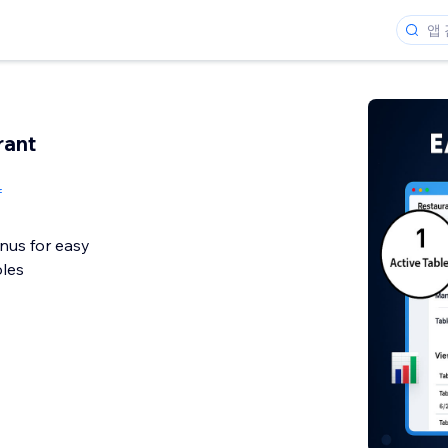
rant
f
nus for easy
bles
개