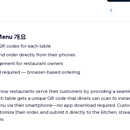
 Menu 개요
QR codes for each table
d order directly from their phones
ment for restaurant owners
required — browser-based ordering
w restaurants serve their customers by providing a seamle
ch table gets a unique QR code that diners can scan to insta
 menu via their smartphone—no app download required. Cust
mize their order, and submit it directly to the kitchen, strea
s.