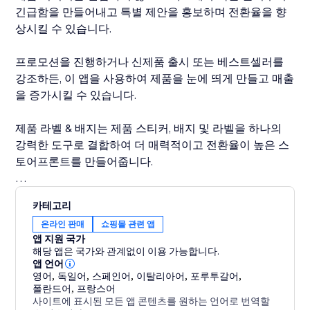
긴급함을 만들어내고 특별 제안을 홍보하며 전환율을 향
상시킬 수 있습니다.
프로모션을 진행하거나 신제품 출시 또는 베스트셀러를
강조하든, 이 앱을 사용하여 제품을 눈에 띄게 만들고 매출
을 증가시킬 수 있습니다.
제품 라벨 & 배지는 제품 스티커, 배지 및 라벨을 하나의
강력한 도구로 결합하여 더 매력적이고 전환율이 높은 스
토어프론트를 만들어줍니다.
세일 배지, 할인 라벨 및 프로모션 스티커를 제품에 추가하
카테고리
여 더 많은 방문자를 구매자로 전환하세요.
온라인 판매
쇼핑몰 관련 앱
앱 지원 국가
해당 앱은 국가와 관계없이 이용 가능합니다.
앱 언어
영어
,
독일어
,
스페인어
,
이탈리아어
,
포루투갈어
,
폴란드어
,
프랑스어
사이트에 표시된 모든 앱 콘텐츠를 원하는 언어로 번역할