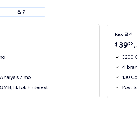
월간
Rise 플랜
39
50
$
 mo
3200 C
4 bra
Analysis / mo
130 Co
,GMB,TikTok,Pinterest
Post t