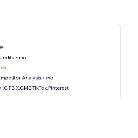
/월
redits / mo
nds
mpetitor Analysis / mo
o IG,FB,X,GMB,TikTok,Pinterest