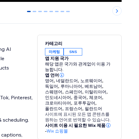
0
1
2
3
4
5
6
7
카테고리
ng AI
마케팅
SNS
le
앱 지원 국가
해당 앱은 국가와 관계없이 이용 가
ucts
능합니다.
앱 언어
영어
,
네덜란드어
,
노르웨이어
,
독일어
,
루마니아어
,
베트남어
,
스웨덴어
,
스페인어
,
이탈리아어
,
Tok, Pinterest,
인도네시아어
,
중국어
,
체코어
,
크로아티아어
,
포루투갈어
,
폴란드어
,
프랑스어
,
필란드어
사이트에 표시된 모든 앱 콘텐츠를
 & scheduling.
원하는 언어로 번역할 수 있습니다.
사이트 이용 시 필요한 Wix 제품
-
Wix 쇼핑몰
 captions,