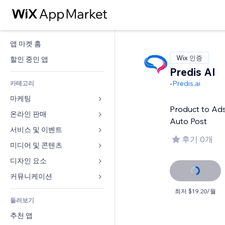
앱 마켓 홈
Wix 인증
할인 중인 앱
Predis AI
-
Predis.ai
카테고리
마케팅
Product to Ads
온라인 판매
광고
Auto Post
모바일
서비스 및 이벤트
쇼핑몰 관련 앱
후기 0개
사이트 통계
배송
미디어 및 콘텐츠
호텔
SNS
판매 버튼
이벤트
디자인 요소
갤러리
SEO
온라인 강좌
음식점
뮤직
지도 및 내비게이션
커뮤니케이션 
참가 유도
주문형 인쇄
부동산
팟캐스트
개인정보 및 보안
양식
최저 $19.20/월
사이트 목록
회계
둘러보기
예약
사진
시계
블로그
이메일
쿠폰 및 로열티
추천 앱
동영상
페이지 템플릿
설문