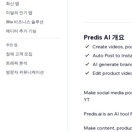
전환율
창고 서비스
최신 앱
PDF
이미지 효과
채팅
드롭쉬핑
파일 공유
이달의 인기 앱
버튼 & 메뉴
메모
유료 플랜 및 구독
소식
배너 및 배지
Wix 비즈니스 솔루션
전화번호
크라우드펀딩
콘텐츠 서비스
계산기
커뮤니티
에디터 추가 기능
식품 및 음료
Predis AI 개요
텍스트 효과
검색
평가와 후기
추천 앱
일기예보
Create videos, pos
CRM
잠재 고객 모집
차트 및 표
Auto Post to Inst
트래픽 분석
AI generate brand
방문자 커뮤니케이션
Edit product video
Make social media post
YT
Predis.ai is an AI too
Make content, product 