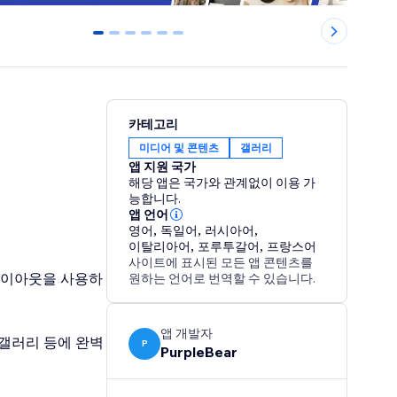
0
1
2
3
4
5
카테고리
미디어 및 콘텐츠
갤러리
앱 지원 국가
해당 앱은 국가와 관계없이 이용 가
능합니다.
앱 언어
영어
,
독일어
,
러시아어
,
이탈리아어
,
포루투갈어
,
프랑스어
사이트에 표시된 모든 앱 콘텐츠를
 레이아웃을 사용하
원하는 언어로 번역할 수 있습니다.
앱 개발자
 갤러리 등에 완벽
P
PurpleBear