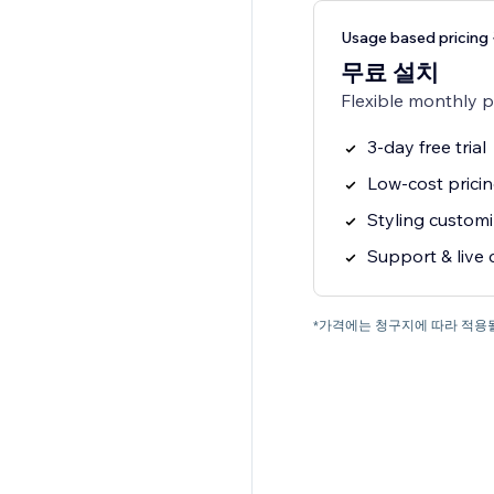
Usage based pricin
무료 설치
Flexible monthly 
3-day free trial
Low-cost prici
Styling customi
Support & live 
*가격에는 청구지에 따라 적용될