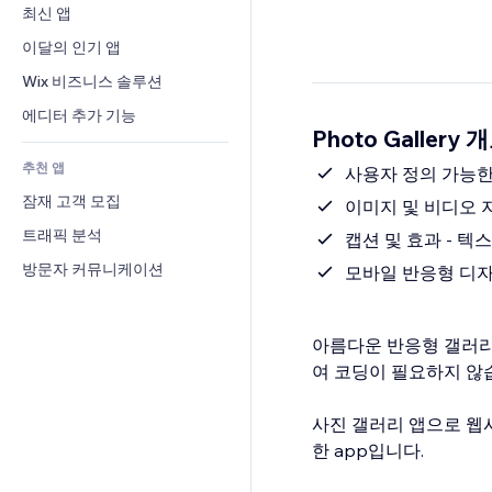
전환율
창고 서비스
최신 앱
PDF
이미지 효과
채팅
드롭쉬핑
파일 공유
이달의 인기 앱
버튼 & 메뉴
메모
유료 플랜 및 구독
소식
배너 및 배지
Wix 비즈니스 솔루션
전화번호
크라우드펀딩
콘텐츠 서비스
계산기
커뮤니티
에디터 추가 기능
식품 및 음료
Photo Gallery 
텍스트 효과
검색
평가와 후기
추천 앱
일기예보
사용자 정의 가능한 
CRM
잠재 고객 모집
차트 및 표
이미지 및 비디오 지
트래픽 분석
캡션 및 효과 - 
방문자 커뮤니케이션
모바일 반응형 디자
아름다운 반응형 갤러리
여 코딩이 필요하지 않
사진 갤러리 앱으로 웹
한 app입니다.