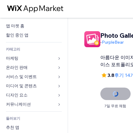
앱 마켓 홈
Photo Gall
할인 중인 앱
-
PurpleBear
카테고리
아름다운 이미지
마케팅
이스 포트폴리
온라인 판매
광고
3.8
후기 14
모바일
서비스 및 이벤트
쇼핑몰 관련 앱
사이트 통계
배송
미디어 및 콘텐츠
호텔
SNS
판매 버튼
이벤트
디자인 요소
갤러리
SEO
온라인 강좌
음식점
뮤직
지도 및 내비게이션
커뮤니케이션 
7일 무료 체험
참가 유도
주문형 인쇄
부동산
팟캐스트
개인정보 및 보안
양식
사이트 목록
회계
둘러보기
예약
사진
시계
블로그
이메일
쿠폰 및 로열티
추천 앱
동영상
페이지 템플릿
설문