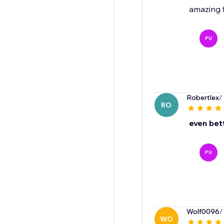
amazing 
PU
Robertlex
/
RO
even bet
PU
Wolf0096
/
WO