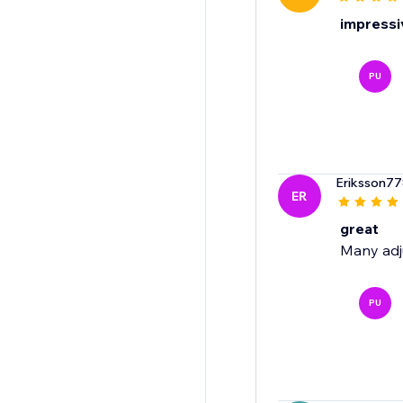
impressiv
PU
Eriksson7
ER
great
Many adju
PU