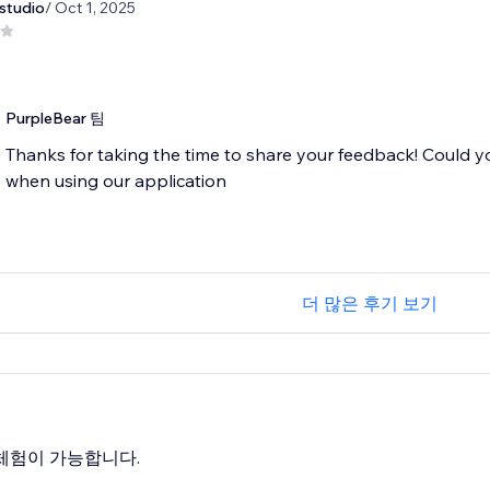
studio
/ Oct 1, 2025
PurpleBear 팀
Thanks for taking the time to share your feedback! Could 
when using our application
더 많은 후기 보기
 체험이 가능합니다.