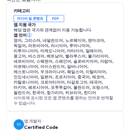
카테고리
미디어 및 콘텐츠
PDF
앱 지원 국가
해당 앱은 국가와 관계없이 이용 가능합니다.
앱 언어
영어
,
그리스어
,
네덜란드어
,
노르웨이어
,
덴마크어
,
독일어
,
라트비아어
,
러시아어
,
루마니아어
,
리투아니아어
,
마케도니아어
,
마타이어
,
말레이어
,
몽고어
,
바스크어
,
베트남어
,
벨라루스어
,
불가리아어
,
세르비아어
,
스웨덴어
,
스페인어
,
슬로바키아어
,
아랍어
,
아르메니아어
,
아이스란드어
,
알바니아어
,
에스토니아어
,
우크라이나어
,
웨일스어
,
이탈리아어
,
인도네시아어
,
일본어
,
조르지아어
,
중국어
,
체코어
,
카탈로니아어
,
크로아티아어
,
타갈로그어
,
태국어
,
터키어
,
페르시아어
,
포루투갈어
,
폴란드어
,
프랑스어
,
필란드어
,
한국어
,
헝가리어
,
히브리어
,
힌디어
사이트에 표시된 모든 앱 콘텐츠를 원하는 언어로 번역할
수 있습니다.
앱 개발자
CC
Certified Code