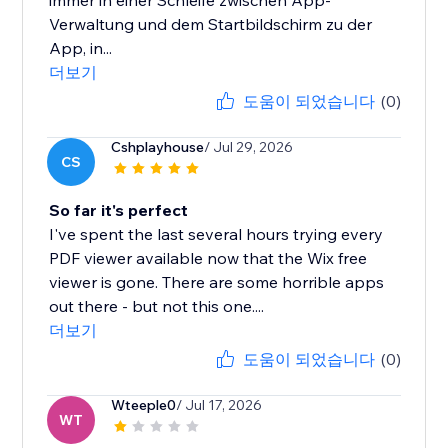
immer in einer Schleife zwischen App-
Verwaltung und dem Startbildschirm zu der
App, in...
더보기
도움이 되었습니다
(0)
Cshplayhouse
/ Jul 29, 2026
CS
So far it's perfect
I've spent the last several hours trying every
PDF viewer available now that the Wix free
viewer is gone. There are some horrible apps
out there - but not this one....
더보기
도움이 되었습니다
(0)
Wteeple0
/ Jul 17, 2026
WT