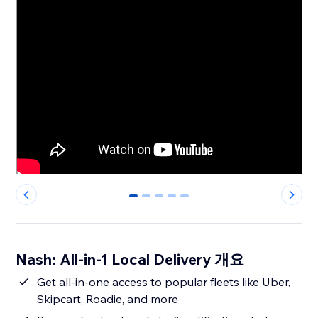
0
1
2
3
4
Nash: All-in-1 Local Delivery 개요
Get all-in-one access to popular fleets like Uber,
Skipcart, Roadie, and more