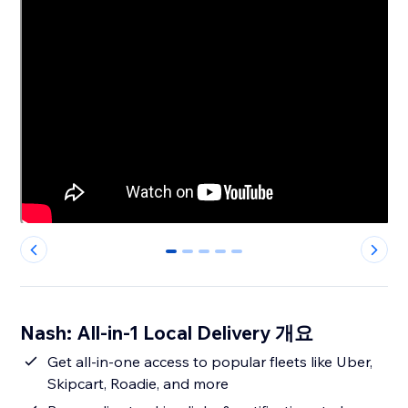
0
1
2
3
4
Nash: All-in-1 Local Delivery 개요
Get all-in-one access to popular fleets like Uber,
Skipcart, Roadie, and more