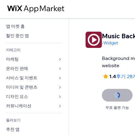
앱 마켓 홈
Music Bac
할인 중인 앱
-
Widget
카테고리
Background mu
마케팅
website
온라인 판매
광고
1.4
후기 28
모바일
서비스 및 이벤트
쇼핑몰 관련 앱
사이트 통계
배송
미디어 및 콘텐츠
호텔
SNS
판매 버튼
이벤트
디자인 요소
갤러리
SEO
온라인 강좌
음식점
뮤직
지도 및 내비게이션
커뮤니케이션 
무료 플랜 가능
참가 유도
주문형 인쇄
부동산
팟캐스트
개인정보 및 보안
양식
사이트 목록
회계
둘러보기
예약
사진
시계
블로그
이메일
쿠폰 및 로열티
추천 앱
동영상
페이지 템플릿
설문