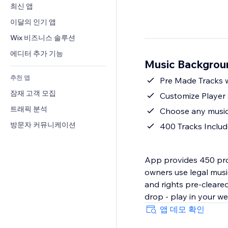
전환율
창고 서비스
최신 앱
PDF
이미지 효과
채팅
드롭쉬핑
파일 공유
이달의 인기 앱
버튼 & 메뉴
메모
유료 플랜 및 구독
소식
배너 및 배지
Wix 비즈니스 솔루션
전화번호
크라우드펀딩
콘텐츠 서비스
계산기
커뮤니티
에디터 추가 기능
식품 및 음료
Music Backgro
텍스트 효과
검색
평가와 후기
추천 앱
일기예보
Pre Made Tracks 
CRM
잠재 고객 모집
차트 및 표
Customize Player 
트래픽 분석
Choose any music
방문자 커뮤니케이션
400 Tracks Inclu
App provides 450 profe
owners use legal musi
and rights pre-cleared
drop - play in your we
앱 데모 확인