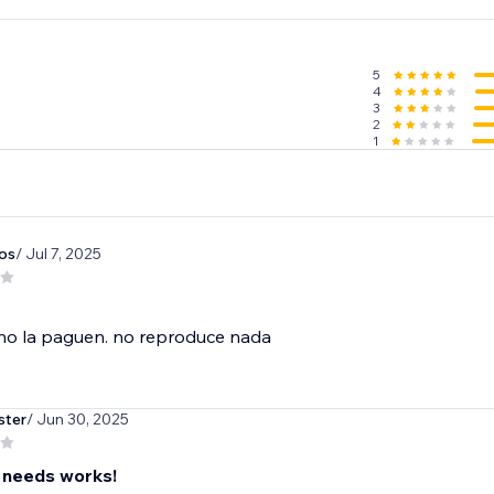
5
4
3
2
1
os
/ Jul 7, 2025
 no la paguen. no reproduce nada
ster
/ Jun 30, 2025
 needs works!