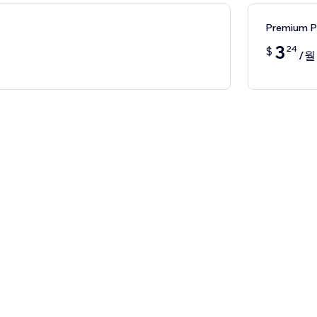
Premium 
3
24
$
/월