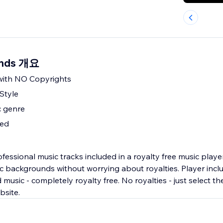
unds 개요
with NO Copyrights
Style
 genre
ded
ssional music tracks included in a royalty free music player
c backgrounds without worrying about royalties. Player incl
 music - completely royalty free. No royalties - just select th
bsite.