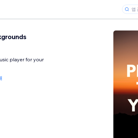
kgrounds
sic player for your
개