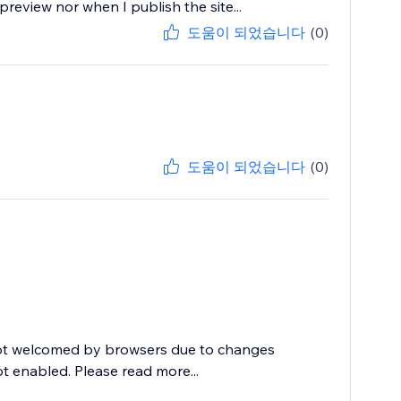
review nor when I publish the site...
도움이 되었습니다
(0)
도움이 되었습니다
(0)
not welcomed by browsers due to changes
ot enabled. Please read more...