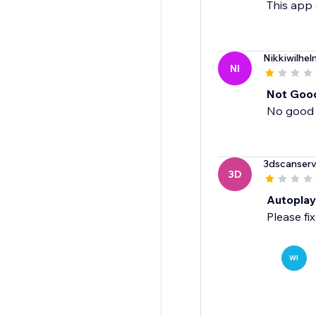
This app 
Nikkiwilhel
NI
Not Goo
No good 
3dscanserv
3D
Autoplay
Please fix
WI