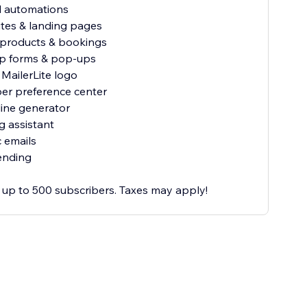
al automations
ites & landing pages
al products & bookings
up forms & pop-ups
MailerLite logo
ber preference center
line generator
ng assistant
 emails
ending
or up to 500 subscribers. Taxes may apply!