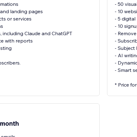
omations
- 50 visu
 and landing pages
- 10 webs
cts or services
- 5 digit
ms
- 10 sign
s, including Claude and ChatGPT
- Remove 
e with reports
- Subscri
sting
- Subject 
- AI writi
bscribers.
- Dynamic
- Smart s
* Price f
/month
 emails