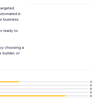
targeted
automated e-
r business.
ys ready to
 by choosing a
 builder, or
2
0
0
0
6