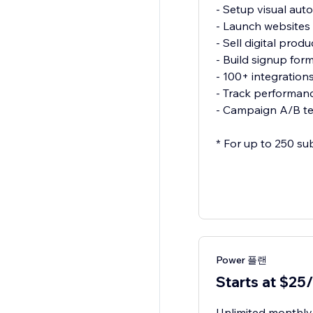
- Setup visual aut
- Launch websites
- Sell digital produ
- Build signup for
- 100+ integration
- Track performanc
- Campaign A/B te
* For up to 250 su
Power 플랜
Starts at $25
Unlimited monthly