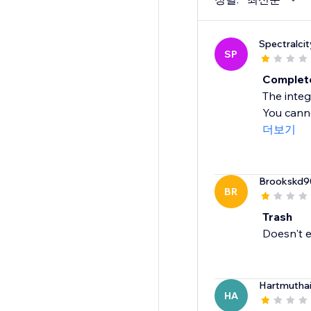
Spectralcit
SP
Complete
The integ
You canno
더보기
Brookskd9
BR
Trash
Doesn't e
Hartmutha
HA