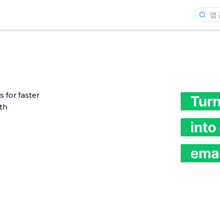
 for faster
th
개