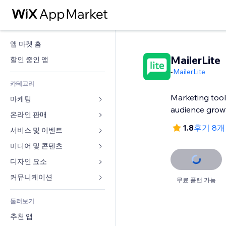
앱 마켓 홈
MailerLite
할인 중인 앱
-
MailerLite
카테고리
Marketing tools
마케팅
audience grow
온라인 판매
광고
1.8
후기 8
모바일
서비스 및 이벤트
쇼핑몰 관련 앱
사이트 통계
배송
미디어 및 콘텐츠
호텔
SNS
판매 버튼
이벤트
디자인 요소
갤러리
SEO
온라인 강좌
음식점
뮤직
지도 및 내비게이션
커뮤니케이션 
무료 플랜 가능
참가 유도
주문형 인쇄
부동산
팟캐스트
개인정보 및 보안
양식
사이트 목록
회계
둘러보기
예약
사진
시계
블로그
이메일
쿠폰 및 로열티
추천 앱
동영상
페이지 템플릿
설문