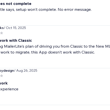
es not complete
title says, setup won't complete. No error message.
ks
/ Oct 15, 2025
work with Classic
g MailerLite's plan of driving you from Classic to the New 
 work to migrate, this App doesn't work with Classic.
bydesign
/ Aug 26, 2025
work
experience