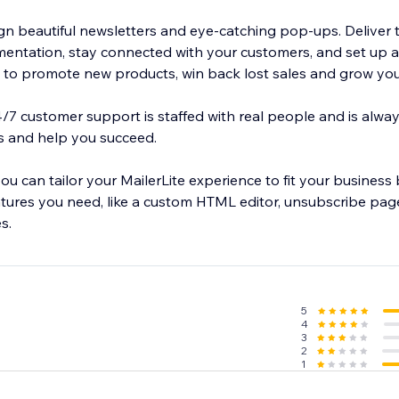
ign beautiful newsletters and eye-catching pop-ups. Deliver 
entation, stay connected with your customers, and set up 
o promote new products, win back lost sales and grow you
24/7 customer support is staffed with real people and is alwa
s and help you succeed.
you can tailor your MailerLite experience to fit your business
tures you need, like a custom HTML editor, unsubscribe page
s.
5
4
3
2
1