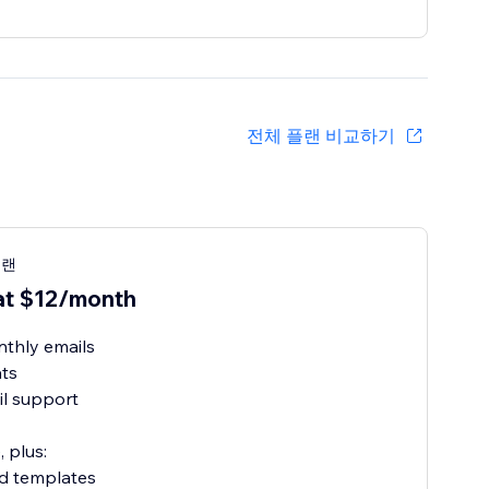
전체 플랜 비교하기
플랜
at $12/month
thly emails
ats
l support
, plus:
ed templates