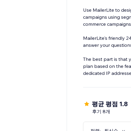
Use MailerLite to des
campaigns using segm
commerce campaigns t
MailerLite's friendly 
answer your question
The best part is that 
plan based on the fea
dedicated IP addresse
평균 평점 1.8
후기 8개
정렬:
최신순