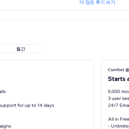
더 많은 후기 보기
월간
Comfort 
Starts 
ils
5,000 mon
3 user se
support for up to 14 days
24/7 Emai
All in Free
aigns
- Unlimit