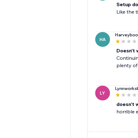
Setup do
Like the 
Harveyboo
HA
Doesn't 
Continuin
plenty of
Lynnworks
LY
doesn't 
horrible 