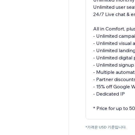
Unlimited user sea
24/7 Live chat & e
All in Comfort, plus
- Unlimited campa
- Unlimited visual
- Unlimited landin
- Unlimited digita
- Unlimited signu
- Multiple automat
- Partner discount
- 15% off Google 
- Dedicated IP
* Price for up to 
*가격은 USD 기준입니다.