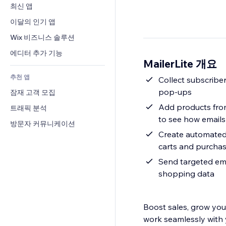
전환율
창고 서비스
최신 앱
PDF
이미지 효과
채팅
드롭쉬핑
파일 공유
이달의 인기 앱
버튼 & 메뉴
메모
유료 플랜 및 구독
소식
배너 및 배지
Wix 비즈니스 솔루션
전화번호
크라우드펀딩
콘텐츠 서비스
계산기
커뮤니티
에디터 추가 기능
식품 및 음료
MailerLite 개요
텍스트 효과
검색
평가와 후기
추천 앱
일기예보
Collect subscriber
CRM
pop-ups
잠재 고객 모집
차트 및 표
Add products from
트래픽 분석
to see how emails 
방문자 커뮤니케이션
Create automated
carts and purcha
Send targeted ema
shopping data
Boost sales, grow your
work seamlessly with 