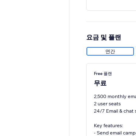
요금 및 플랜
연간
Free 플랜
무료
2,500 monthly ema
2 user seats
24/7 Email & chat 
Key features:
- Send email camp