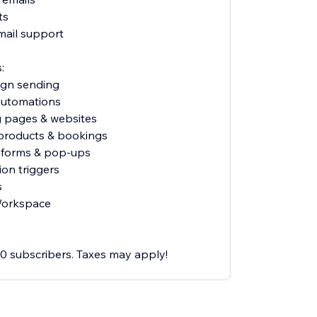
ts
mail support
:
ign sending
 automations
g pages & websites
l products & bookings
p forms & pop-ups
ion triggers
s
Workspace
500 subscribers. Taxes may apply!