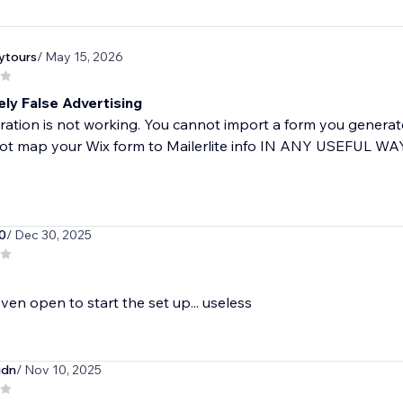
ytours
/ May 15, 2026
ly False Advertising
ration is not working. You cannot import a form you generate
t map your Wix form to Mailerlite info IN ANY USEFUL WAY,
0
/ Dec 30, 2025
ven open to start the set up... useless
idn
/ Nov 10, 2025