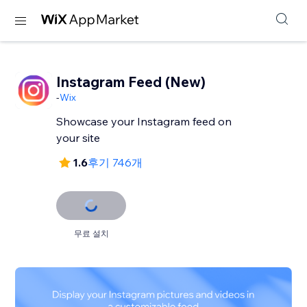
Instagram Feed (New)
-
Wix
Showcase your Instagram feed on
your site
1.6
후기 746개
무료 설치