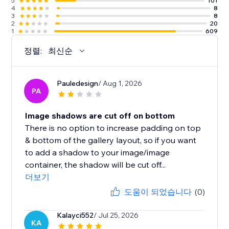
5
101
4
8
3
8
2
20
1
609
정렬:
최신순
Pauledesign
/ Aug 1, 2026
PA
Image shadows are cut off on bottom
There is no option to increase padding on top
& bottom of the gallery layout, so if you want
to add a shadow to your image/image
container, the shadow will be cut off...
더보기
도움이 되었습니다
(0)
Kalayci552
/ Jul 25, 2026
KA