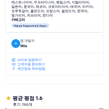
에스토니아어
,
우크라이나어
,
웨일스어
,
이탈리아어
,
일본어
,
중국어
,
체코어
,
크로아티아어
,
태국어
,
터키어
,
포루투갈어
,
폴란드어
,
프랑스어
,
필란드어
,
한국어
,
헝가리어
,
히브리어
,
힌디어
카테고리
Hipaa Supported Apps
앱 개발자
W
Wix
사이트 방문하기
고객지원 문의하기
개인정보 처리방침
평균 평점 1.6
후기 746개