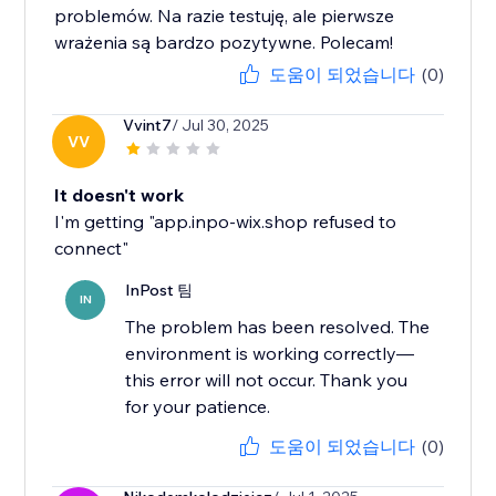
problemów. Na razie testuję, ale pierwsze
wrażenia są bardzo pozytywne. Polecam!
도움이 되었습니다
(0)
Vvint7
/ Jul 30, 2025
VV
It doesn't work
I'm getting "app.inpo-wix.shop refused to
connect"
InPost 팀
IN
The problem has been resolved. The
environment is working correctly—
this error will not occur. Thank you
for your patience.
도움이 되었습니다
(0)