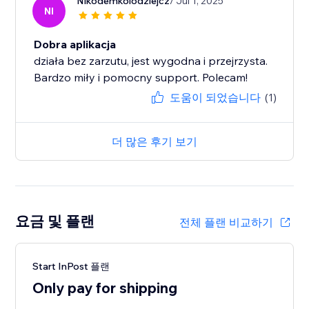
Nikodemkolodziejcz
/ Jul 1, 2025
NI
Dobra aplikacja
działa bez zarzutu, jest wygodna i przejrzysta.
Bardzo miły i pomocny support. Polecam!
도움이 되었습니다
(1)
더 많은 후기 보기
요금 및 플랜
전체 플랜 비교하기
Start InPost 플랜
Only pay for shipping