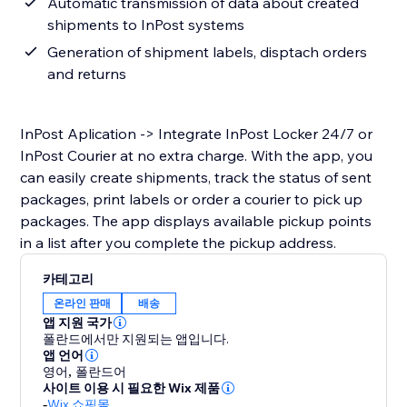
Automatic transmission of data about created
shipments to InPost systems
Generation of shipment labels, disptach orders
and returns
InPost Aplication -> Integrate InPost Locker 24/7 or
InPost Courier at no extra charge. With the app, you
can easily create shipments, track the status of sent
packages, print labels or order a courier to pick up
packages. The app displays available pickup points
in a list after you complete the pickup address.
카테고리
온라인 판매
배송
앱 지원 국가
폴란드에서만 지원되는 앱입니다.
앱 언어
영어
,
폴란드어
사이트 이용 시 필요한 Wix 제품
-
Wix 쇼핑몰