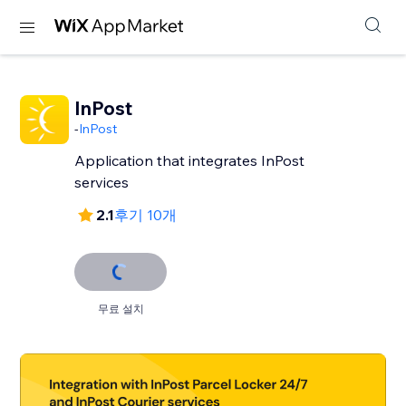
InPost
-
InPost
Application that integrates InPost
services
2.1
후기 10개
무료 설치