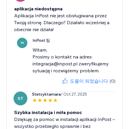
aplikacja niedostępna
Aplikacja InPost nie jest obsługiwana przez
Twoją stronę. Dlaczego? Działało wcześniej a
obecnie nie działa!
InPost 팀
IN
Witam,
Prosimy o kontakt na adres:
integracja@inpost.pl zweryfikujemy
sytuację i rozwiążemy problem.
도움이 되었습니다
(0)
Stetsyktamara
/ Oct 27, 2025
ST
Szybka instalacja i miła pomoc
Dziękuję za pomoc w instalacji aplikacji InPost –
wszystko przebiegło sprawnie i bez