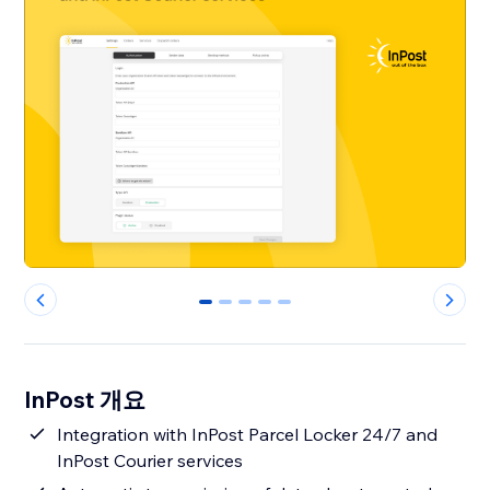
0
1
2
3
4
InPost 개요
Integration with InPost Parcel Locker 24/7 and
InPost Courier services