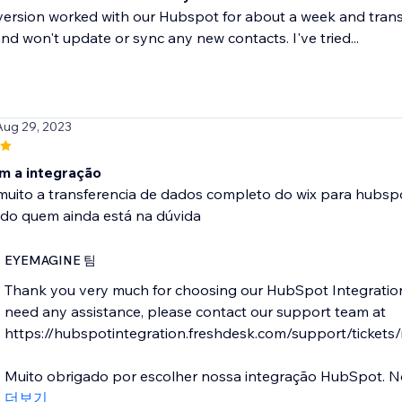
version worked with our Hubspot for about a week and trans
d won't update or sync any new contacts. I've tried...
Aug 29, 2023
m a integração
 muito a transferencia de dados completo do wix para hubsp
o quem ainda está na dúvida
EYEMAGINE 팀
Thank you very much for choosing our HubSpot Integration.
need any assistance, please contact our support team at
https://hubspotintegration.freshdesk.com/support/tickets/
Muito obrigado por escolher nossa integração HubSpot. Nó
더보기