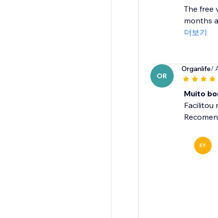
The free 
months an
더보기
Organlife
/ 
OR
Muito bo
Facilitou
Recomend
EY