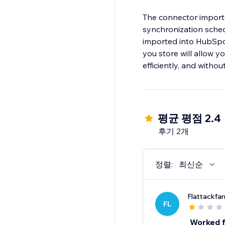
The connector imports
synchronization sched
imported into HubSp
you store will allow 
efficiently, and withou
평균 평점 2.4
후기 2개
정렬:
최신순
Flattackfa
FL
Worked f