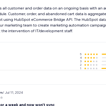
 all customer and order data on an ongoing basis with an 
ule. Customer, order, and abandoned cart data is aggregat
ot using HubSpot eCommerce Bridge API. The HubSpot data
your marketing team to create marketing automation campaign
t the intervention of IT/development staff.
5
4
3
2
1
rm
/ Jul 11, 2024
or a week and now won't sync