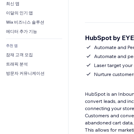
전환율
창고 서비스
최신 앱
PDF
이미지 효과
채팅
드롭쉬핑
파일 공유
이달의 인기 앱
버튼 & 메뉴
메모
유료 플랜 및 구독
소식
배너 및 배지
Wix 비즈니스 솔루션
전화번호
크라우드펀딩
콘텐츠 서비스
계산기
커뮤니티
에디터 추가 기능
식품 및 음료
HubSpot by E
텍스트 효과
검색
평가와 후기
추천 앱
일기예보
Automate and Per
CRM
잠재 고객 모집
차트 및 표
Automate and pers
트래픽 분석
Laser target your
방문자 커뮤니케이션
Nurture customer
HubSpot is an Inbound
convert leads, and inc
connecting your store
Customers and convert Leads into Customer
abandoned cart data, 
This allows for marke