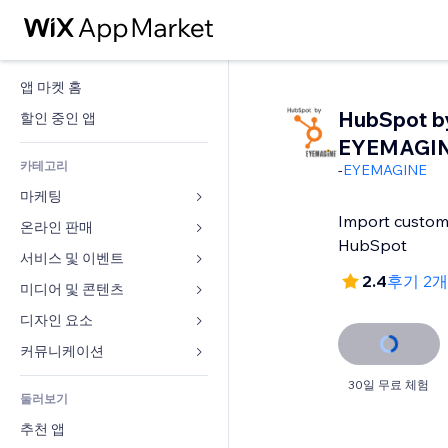
앱 마켓 홈
HubSpot b
할인 중인 앱
EYEMAGI
카테고리
-
EYEMAGINE
마케팅
Import custom
온라인 판매
광고
HubSpot
모바일
서비스 및 이벤트
쇼핑몰 관련 앱
2.4
후기 2
사이트 통계
배송
미디어 및 콘텐츠
호텔
SNS
판매 버튼
이벤트
디자인 요소
갤러리
SEO
온라인 강좌
음식점
뮤직
지도 및 내비게이션
커뮤니케이션 
참가 유도
주문형 인쇄
부동산
팟캐스트
개인정보 및 보안
양식
30일 무료 체험
사이트 목록
회계
둘러보기
예약
사진
시계
블로그
이메일
쿠폰 및 로열티
추천 앱
동영상
페이지 템플릿
설문