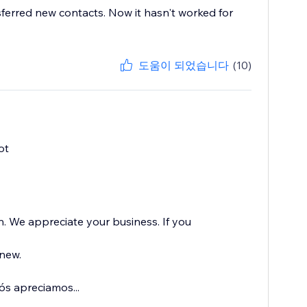
ferred new contacts. Now it hasn't worked for
도움이 되었습니다
(10)
ot
 We appreciate your business. If you
new.
s apreciamos...