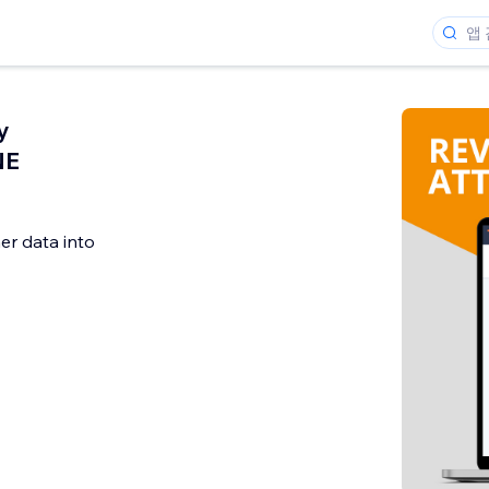
y
NE
er data into
개