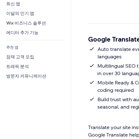
전환율
창고 서비스
최신 앱
PDF
이미지 효과
채팅
드롭쉬핑
파일 공유
이달의 인기 앱
버튼 & 메뉴
메모
유료 플랜 및 구독
소식
배너 및 배지
Wix 비즈니스 솔루션
전화번호
크라우드펀딩
콘텐츠 서비스
계산기
커뮤니티
에디터 추가 기능
식품 및 음료
Google Transla
텍스트 효과
검색
평가와 후기
추천 앱
일기예보
Auto translate ev
CRM
languages
잠재 고객 모집
차트 및 표
Multilingual SEO 
트래픽 분석
in over 30 langua
방문자 커뮤니케이션
Mobile Ready & Cu
coding required
Build trust with a
seasonal, and reg
Translate your site in
Google Translate help