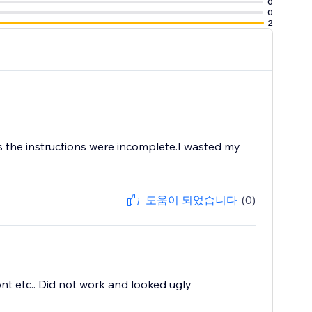
0
0
2
 as the instructions were incomplete.I wasted my
도움이 되었습니다
(0)
font etc.. Did not work and looked ugly