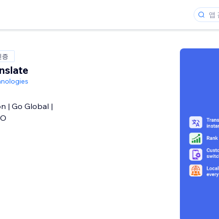
인증
nslate
nologies
n | Go Global |
EO
개