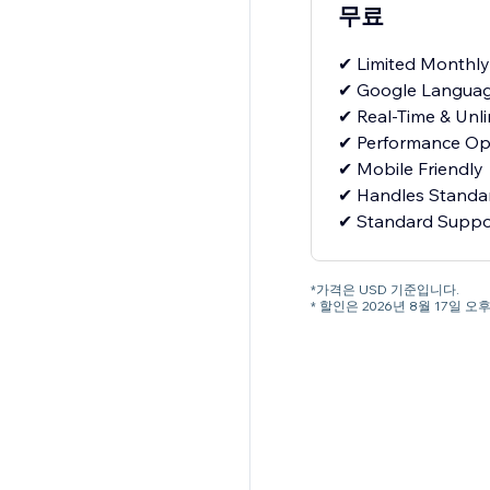
무료
✔ Limited Monthly
✔ Google Languag
✔ Real-Time & Unli
✔ Performance Op
✔ Mobile Friendly
✔ Handles Standard
✔ Standard Suppo
*가격은 USD 기준입니다.
* 할인은 2026년 8월 17일