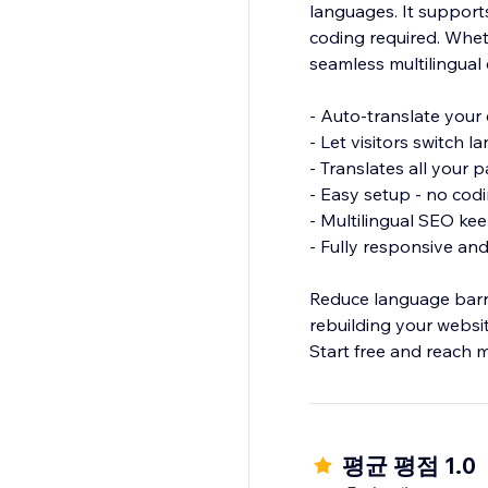
languages. It supports
coding required. Wheth
seamless multilingual
- Auto-translate your 
- Let visitors switch 
- Translates all your 
- Easy setup - no codi
- Multilingual SEO ke
- Fully responsive an
Reduce language barrie
rebuilding your websit
평균 평점 1.0