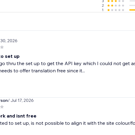
3
2
1
l 30, 2026
 to set up
o go thru the set up to get the API key which I could not get
eeds to offer translation free since it...
rson
/ Jul 17, 2026
rk and isnt free
ed to set up, is not possible to align it with the site colour/