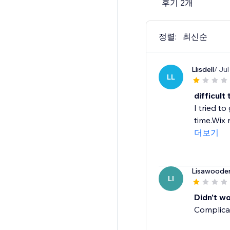
후기 2개
정렬:
최신순
Llisdell
/ Ju
LL
difficult
I tried t
time.Wix n
더보기
Lisawoode
LI
Didn't wo
Complicat