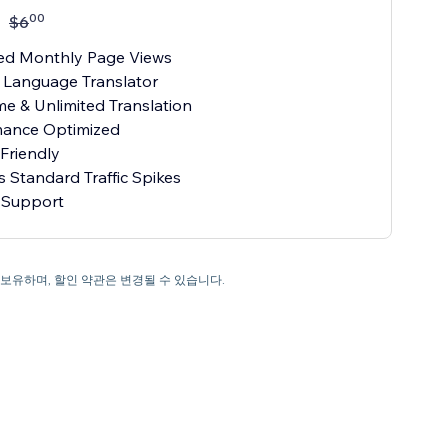
00
$
6
ted Monthly Page Views
 Language Translator
me & Unlimited Translation
mance Optimized
Friendly
 Standard Traffic Spikes
y Support
을 보유하며, 할인 약관은 변경될 수 있습니다.