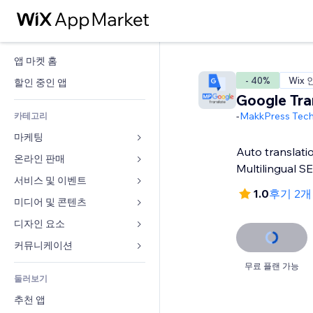
앱 마켓 홈
- 40%
Wix 
할인 중인 앱
Google Tra
-
MakkPress Tech
카테고리
마케팅
Auto translatio
온라인 판매
광고
Multilingual S
모바일
서비스 및 이벤트
쇼핑몰 관련 앱
1.0
후기 2
사이트 통계
배송
미디어 및 콘텐츠
호텔
SNS
판매 버튼
이벤트
디자인 요소
갤러리
SEO
온라인 강좌
음식점
뮤직
지도 및 내비게이션
커뮤니케이션 
참가 유도
주문형 인쇄
부동산
팟캐스트
개인정보 및 보안
양식
무료 플랜 가능
사이트 목록
회계
둘러보기
예약
사진
시계
블로그
이메일
쿠폰 및 로열티
추천 앱
동영상
페이지 템플릿
설문