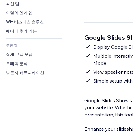
전환율
창고 서비스
최신 앱
PDF
이미지 효과
채팅
드롭쉬핑
파일 공유
이달의 인기 앱
버튼 & 메뉴
메모
유료 플랜 및 구독
소식
배너 및 배지
Wix 비즈니스 솔루션
전화번호
크라우드펀딩
콘텐츠 서비스
계산기
커뮤니티
에디터 추가 기능
식품 및 음료
Google Slides 
텍스트 효과
검색
평가와 후기
추천 앱
일기예보
Display Google S
CRM
잠재 고객 모집
차트 및 표
Multiple interacti
Mode
트래픽 분석
View speaker note
방문자 커뮤니케이션
Simple setup with 
Google Slides Showcas
your website. Whether
presentation, this too
Enhance your slidesho