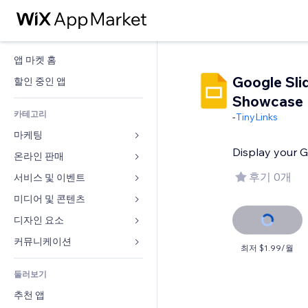
앱 마켓 홈
Google Sli
할인 중인 앱
Showcase
카테고리
-
TinyLinks
마케팅
Display your G
온라인 판매
광고
모바일
후기 0개
서비스 및 이벤트
쇼핑몰 관련 앱
사이트 통계
배송
미디어 및 콘텐츠
호텔
SNS
판매 버튼
이벤트
디자인 요소
갤러리
SEO
온라인 강좌
음식점
뮤직
지도 및 내비게이션
커뮤니케이션 
최저 $1.99/월
참가 유도
주문형 인쇄
부동산
팟캐스트
개인정보 및 보안
양식
사이트 목록
회계
둘러보기
예약
사진
시계
블로그
이메일
쿠폰 및 로열티
추천 앱
동영상
페이지 템플릿
설문