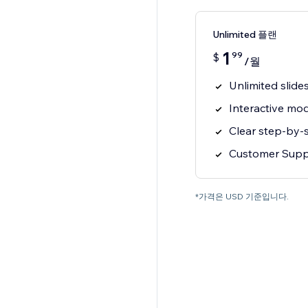
Unlimited 플랜
1
99
$
/월
Unlimited slides
Interactive mo
Clear step-by-s
Customer Supp
*가격은 USD 기준입니다.