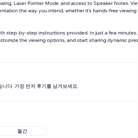
rawing, Laser Pointer Mode, and access to Speaker Notes. Vi
ntation the way you intend, whether it’s hands-free viewing 
ith step-by-step instructions provided. In just a few minute
ustomize the viewing options, and start sharing dynamic pre
습니다. 가장 먼저 후기를 남겨보세요.
월간