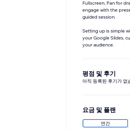
Fullscreen, Pan for d
engage with the prese
guided session.
Setting up is simple w
your Google Slides, c
your audience.
평점 및 후기
아직 등록된 후기가 없
요금 및 플랜
연간