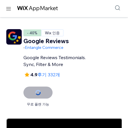
- 40%
Wix 인증
Google Reviews
-
Entangle Commerce
Google Reviews Testimonials.
Sync, Filter & More
4.9
후기 332개
무료 플랜 가능