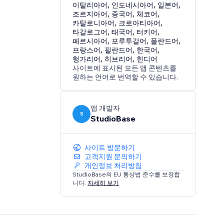
이탈리아어
,
인도네시아어
,
일본어
,
조르지아어
,
중국어
,
체코어
,
카탈로니아어
,
크로아티아어
,
타갈로그어
,
태국어
,
터키어
,
페르시아어
,
포루투갈어
,
폴란드어
,
프랑스어
,
필란드어
,
한국어
,
헝가리어
,
히브리어
,
힌디어
사이트에 표시된 모든 앱 콘텐츠를
원하는 언어로 번역할 수 있습니다.
앱 개발자
S
StudioBase
사이트 방문하기
고객지원 문의하기
개인정보 처리방침
StudioBase의 EU 통상법 준수를 보장합
니다.
자세히 보기