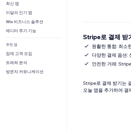
전환율
창고 서비스
최신 앱
PDF
이미지 효과
채팅
드롭쉬핑
파일 공유
이달의 인기 앱
버튼 & 메뉴
메모
유료 플랜 및 구독
소식
배너 및 배지
Wix 비즈니스 솔루션
전화번호
크라우드펀딩
콘텐츠 서비스
계산기
커뮤니티
에디터 추가 기능
식품 및 음료
Stripe로 결제 
텍스트 효과
검색
평가와 후기
추천 앱
일기예보
원활한 통합: 최소
CRM
잠재 고객 모집
차트 및 표
다양한 결제 옵션:
트래픽 분석
안전한 거래: Str
방문자 커뮤니케이션
Stripe로 결제 받기
오늘 앱을 추가하여 결