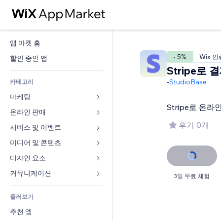
앱 마켓 홈
- 5%
Wix 인
할인 중인 앱
Stripe로 
-
StudioBase
카테고리
마케팅
Stripe로 온
온라인 판매
광고
후기 0개
모바일
서비스 및 이벤트
쇼핑몰 관련 앱
사이트 통계
배송
미디어 및 콘텐츠
호텔
SNS
판매 버튼
이벤트
디자인 요소
갤러리
SEO
온라인 강좌
음식점
뮤직
지도 및 내비게이션
커뮤니케이션 
3일 무료 체험
참가 유도
주문형 인쇄
부동산
팟캐스트
개인정보 및 보안
양식
사이트 목록
회계
둘러보기
예약
사진
시계
블로그
이메일
쿠폰 및 로열티
추천 앱
동영상
페이지 템플릿
설문