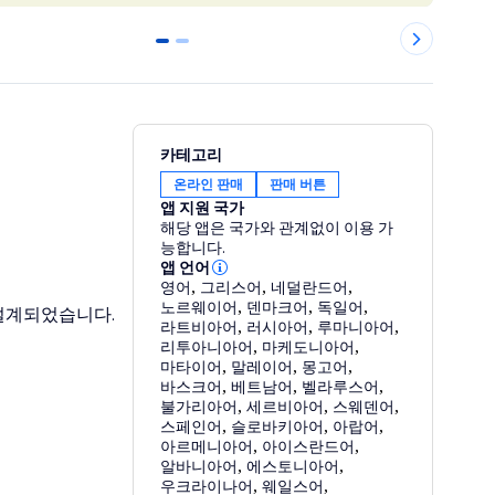
0
1
카테고리
온라인 판매
판매 버튼
앱 지원 국가
해당 앱은 국가와 관계없이 이용 가
능합니다.
앱 언어
영어
,
그리스어
,
네덜란드어
,
노르웨이어
,
덴마크어
,
독일어
,
 설계되었습니다.
라트비아어
,
러시아어
,
루마니아어
,
리투아니아어
,
마케도니아어
,
마타이어
,
말레이어
,
몽고어
,
바스크어
,
베트남어
,
벨라루스어
,
불가리아어
,
세르비아어
,
스웨덴어
,
스페인어
,
슬로바키아어
,
아랍어
,
아르메니아어
,
아이스란드어
,
알바니아어
,
에스토니아어
,
우크라이나어
,
웨일스어
,