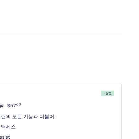
- 5%
60
/월
$
57
플랜의 모든 기능과 더불어:
 액세스
ssist