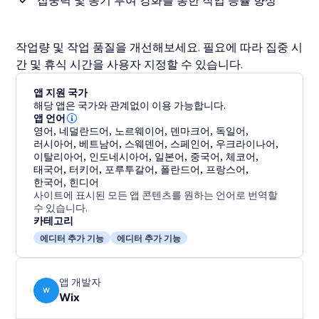
집중력 및 동기 부여 강화를 통한 작업 능률 향상
작업량 및 작업 품질을 개선해보세요. 필요에 따라 집중 시
간 및 휴식 시간을 사용자 지정할 수 있습니다.
앱 지원 국가
해당 앱은 국가와 관계없이 이용 가능합니다.
앱 언어
영어
,
네덜란드어
,
노르웨이어
,
덴마크어
,
독일어
,
러시아어
,
베트남어
,
스웨덴어
,
스페인어
,
우크라이나어
,
이탈리아어
,
인도네시아어
,
일본어
,
중국어
,
체코어
,
태국어
,
터키어
,
포루투갈어
,
폴란드어
,
프랑스어
,
한국어
,
힌디어
사이트에 표시된 모든 앱 콘텐츠를 원하는 언어로 번역할
수 있습니다.
카테고리
에디터 추가 기능
에디터 추가 기능
앱 개발자
W
Wix