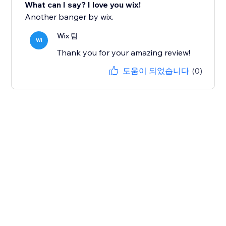
What can I say? I love you wix!
Another banger by wix.
Wix 팀
WI
Thank you for your amazing review!
도움이 되었습니다
(0)