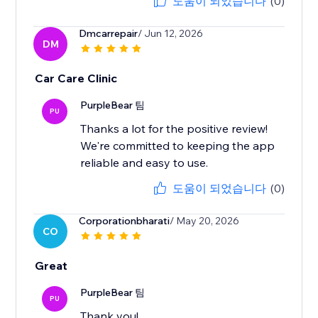
도움이 되었습니다
(0)
Dmcarrepair
/ Jun 12, 2026
DM
Car Care Clinic
PurpleBear 팀
PU
Thanks a lot for the positive review!
We're committed to keeping the app
reliable and easy to use.
도움이 되었습니다
(0)
Corporationbharati
/ May 20, 2026
CO
Great
PurpleBear 팀
PU
Thank you!