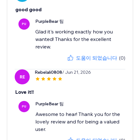
good good
PurpleBear 팀
PU
Glad it's working exactly how you
wanted! Thanks for the excellent
review.
도움이 되었습니다
(0)
Rebelali0808
/ Jun 21, 2026
RE
Love it!!
PurpleBear 팀
PU
Awesome to hear! Thank you for the
lovely review and for being a valued
user.