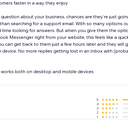
omers faster in a way they enjoy
, chances are they’re just going to leave your
r than searching for a support email. With so many options o
 time looking for answers. But when you give them the optio
ok Messenger right from your website, this feels like a quick
ou can get back to them just a few hours later and they will 
le device. No more replies getting lost in an inbox with (pro
works both on desktop and mobile devices
5
4
3
2
1