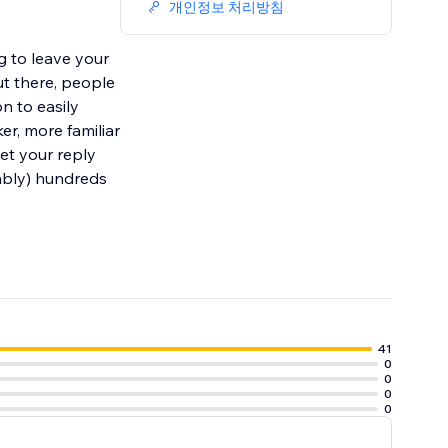
개인정보 처리방침
ut there, people
n to easily
er, more familiar
get your reply
bably) hundreds
41
0
0
0
0