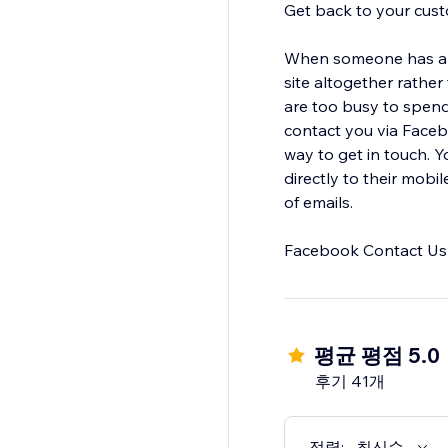
Get back to your cust
When someone has a question about your business
site altogether rathe
are too busy to spend
contact you via Facebo
way to get in touch. Y
directly to their mobi
of emails.
Facebook Contact Us 
평균 평점 5.0
후기 41개
정렬:
최신순