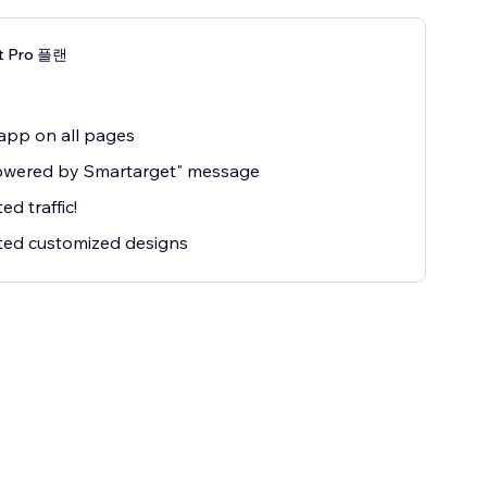
t Pro 플랜
app on all pages
owered by Smartarget" message
ed traffic!
ted customized designs