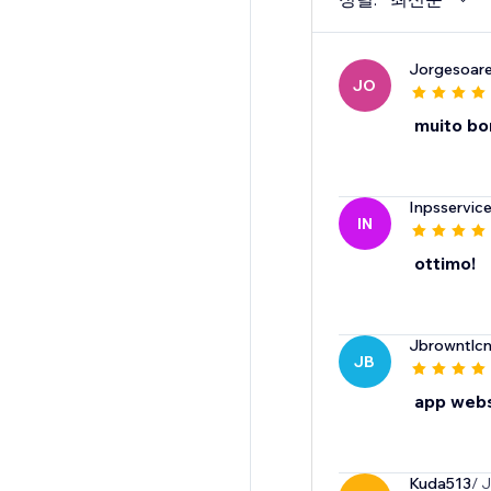
Jorgesoar
JO
muito bom
Inpsservic
IN
ottimo!
Jbrowntlcn
JB
app webs
Kuda513
/ 