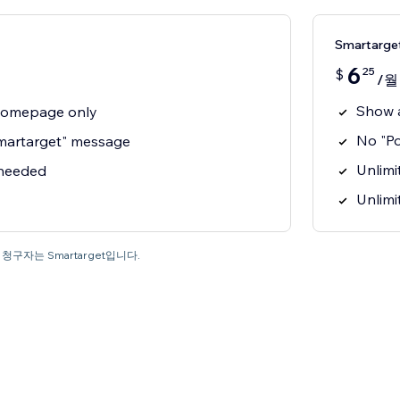
Smartarge
6
25
$
/월
Show 
homepage only
No "P
martarget" message
Unlimit
 needed
Unlimi
청구자는 Smartarget입니다.