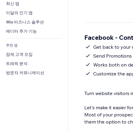
전환율
창고 서비스
최신 앱
PDF
이미지 효과
채팅
드롭쉬핑
파일 공유
이달의 인기 앱
버튼 & 메뉴
메모
유료 플랜 및 구독
소식
배너 및 배지
Wix 비즈니스 솔루션
전화번호
크라우드펀딩
콘텐츠 서비스
계산기
커뮤니티
에디터 추가 기능
식품 및 음료
Facebook - Con
텍스트 효과
검색
평가와 후기
추천 앱
일기예보
Get back to your
CRM
잠재 고객 모집
차트 및 표
Send Promotions
트래픽 분석
Works both on de
방문자 커뮤니케이션
Customize the app
Turn website visitors 
Let's make it easier 
Most of your prospect
them the option to cha