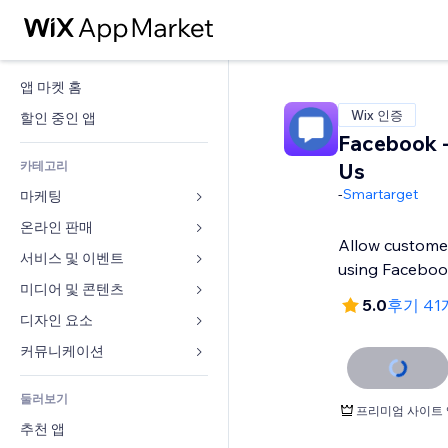
앱 마켓 홈
Wix 인증
할인 중인 앱
Facebook -
카테고리
Us
-
Smartarget
마케팅
온라인 판매
광고
Allow custome
모바일
서비스 및 이벤트
쇼핑몰 관련 앱
using Facebo
사이트 통계
배송
미디어 및 콘텐츠
호텔
5.0
후기 4
SNS
판매 버튼
이벤트
디자인 요소
갤러리
SEO
온라인 강좌
음식점
뮤직
지도 및 내비게이션
커뮤니케이션 
참가 유도
주문형 인쇄
부동산
팟캐스트
개인정보 및 보안
양식
사이트 목록
회계
둘러보기
예약
사진
시계
블로그
프리미엄 사이트 
이메일
쿠폰 및 로열티
추천 앱
동영상
페이지 템플릿
설문