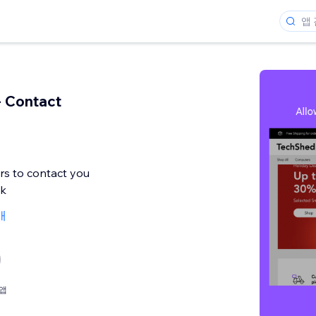
 Contact
rs to contact you
ok
1개
앱