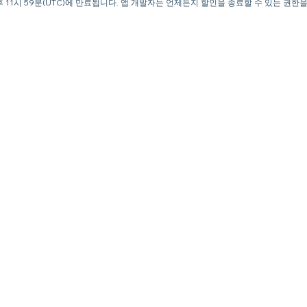
일 오후 11시 59분(UTC)에 만료됩니다. 앱 개발자는 언제든지 할인을 종료할 수 있는 권