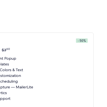
- 50%
60
$
3
tent Popup
lates
Colors & Text
ustomization
Scheduling
apture — MailerLite
tics
upport