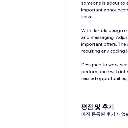
someone is about to exi
important announcemen
leave.
With flexible design c
and messaging. Adjust
important offers. The 
requiring any coding
Designed to work seam
performance with intel
missed opportunities
평점 및 후기
아직 등록된 후기가 없