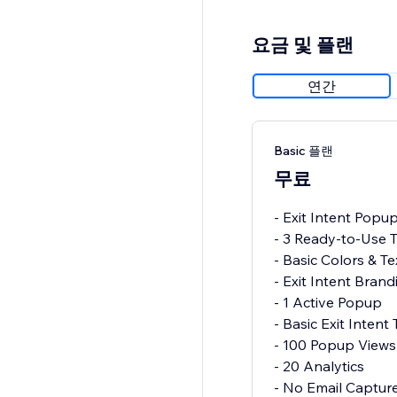
요금 및 플랜
연간
Basic 플랜
무료
- Exit Intent Popu
- 3 Ready-to-Use 
- Basic Colors & T
- Exit Intent Brand
- 1 Active Popup
- Basic Exit Intent 
- 100 Popup Views
- 20 Analytics
- No Email Captur