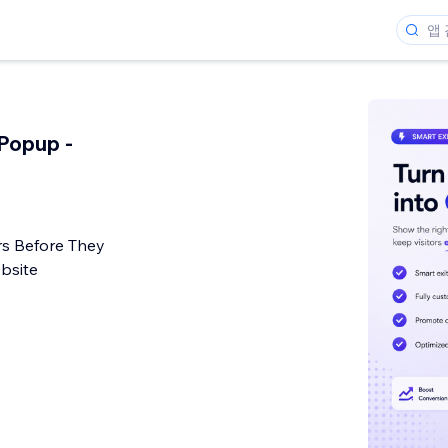
 Popup -
rs Before They
bsite