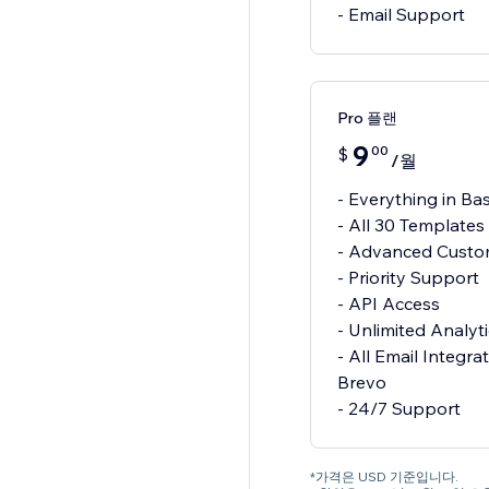
- Email Support
Pro 플랜
9
00
$
/월
- Everything in Bas
- All 30 Templates
- Advanced Custo
- Priority Support
- API Access
- Unlimited Analyt
- All Email Integra
Brevo
*가격은 USD 기준입니다.