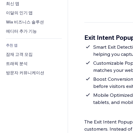
전환율
창고 서비스
최신 앱
PDF
이미지 효과
채팅
드롭쉬핑
파일 공유
이달의 인기 앱
버튼 & 메뉴
메모
유료 플랜 및 구독
소식
배너 및 배지
Wix 비즈니스 솔루션
전화번호
크라우드펀딩
콘텐츠 서비스
계산기
커뮤니티
에디터 추가 기능
식품 및 음료
Exit Intent Pop
텍스트 효과
검색
평가와 후기
추천 앱
일기예보
Smart Exit Detect
CRM
helping you captu
잠재 고객 모집
차트 및 표
Customizable Popu
트래픽 분석
matches your web
방문자 커뮤니케이션
Boost Conversions
before visitors e
Mobile Optimized
tablets, and mobi
The Exit Intent Popup 
customers. Instead of