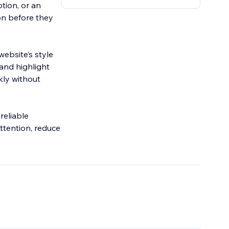
otion, or an
on before they
ebsite’s style
and highlight
kly without
reliable
attention, reduce