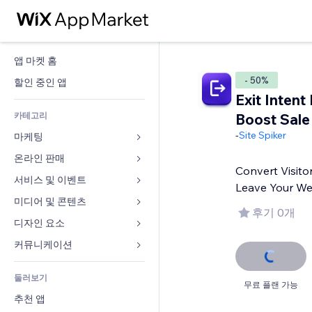
앱 마켓 홈
- 50%
할인 중인 앱
Exit Intent
카테고리
Boost Sale
-
Site Spiker
마케팅
온라인 판매
광고
Convert Visito
모바일
서비스 및 이벤트
쇼핑몰 관련 앱
Leave Your We
사이트 통계
배송
미디어 및 콘텐츠
호텔
후기 0개
SNS
판매 버튼
이벤트
디자인 요소
갤러리
SEO
온라인 강좌
음식점
뮤직
지도 및 내비게이션
커뮤니케이션 
참가 유도
주문형 인쇄
부동산
팟캐스트
개인정보 및 보안
양식
사이트 목록
회계
둘러보기
예약
사진
시계
블로그
무료 플랜 가능
이메일
쿠폰 및 로열티
추천 앱
동영상
페이지 템플릿
설문