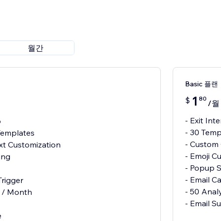
월간
Basic 플랜
1
80
$
/월
- Exit In
p
- 30 Temp
Templates
- Custom 
ext Customization
- Emoji C
ing
- Popup 
- Email C
Trigger
- 50 Analy
 / Month
- Email S
e