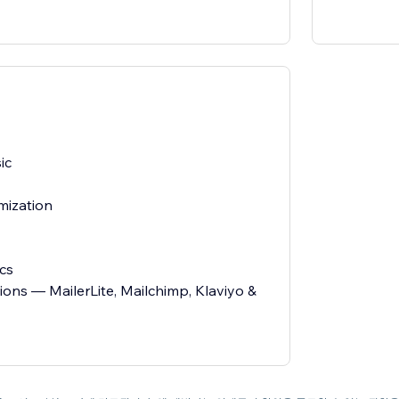
ic
mization
ics
tions — MailerLite, Mailchimp, Klaviyo &