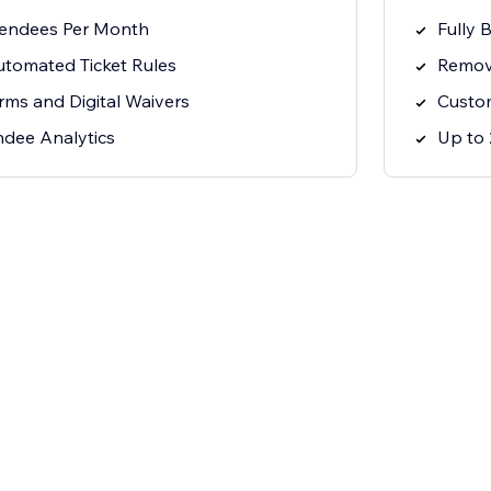
tendees Per Month
Fully 
utomated Ticket Rules
Remov
rms and Digital Waivers
Custo
ndee Analytics
Up to 