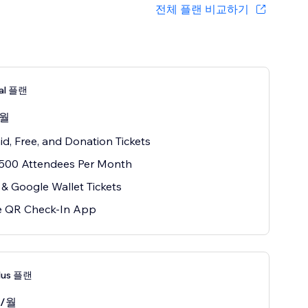
전체 플랜 비교하기
nal 플랜
/월
aid, Free, and Donation Tickets
 500 Attendees Per Month
& Google Wallet Tickets
e QR Check-In App
Plus 플랜
/월