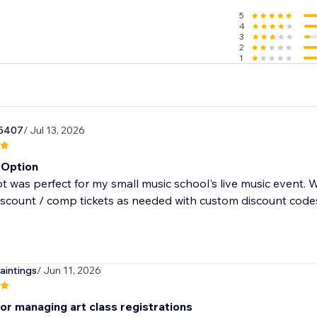
5
4
3
2
1
85407
/ Jul 13, 2026
 Option
t was perfect for my small music school's live music event.
iscount / comp tickets as needed with custom discount codes.
aintings
/ Jun 11, 2026
or managing art class registrations