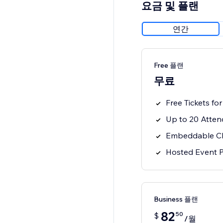
요금 및 플랜
연간
Free 플랜
무료
Free Tickets fo
Up to 20 Atte
Embeddable Che
Hosted Event 
Business 플랜
82
50
$
/월