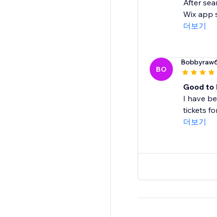
After sea
Wix app s
더보기
Bobbyraw
BO
Good to k
I have be
tickets f
더보기