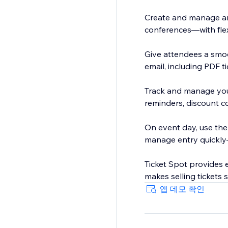
Create and manage an
conferences—with flexi
Give attendees a smoo
email, including PDF t
Track and manage your
reminders, discount co
On event day, use the
manage entry quickly—
Ticket Spot provides e
makes selling tickets 
앱 데모 확인