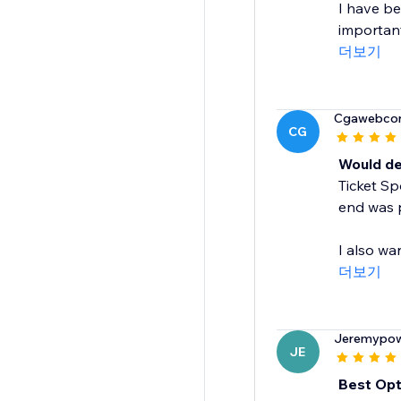
I have be
important 
더보기
Cgawebco
CG
Would def
Ticket Sp
end was p
I also wa
더보기
Jeremypow
JE
Best Opt