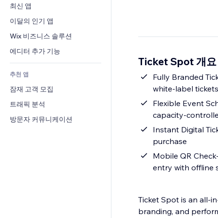
전환율
창고 서비스
최신 앱
PDF
이미지 효과
채팅
드롭쉬핑
파일 공유
이달의 인기 앱
버튼 & 메뉴
메모
유료 플랜 및 구독
소식
배너 및 배지
Wix 비즈니스 솔루션
전화번호
크라우드펀딩
콘텐츠 서비스
계산기
커뮤니티
에디터 추가 기능
식품 및 음료
Ticket Spot 개요
텍스트 효과
검색
평가와 후기
추천 앱
일기예보
Fully Branded Tic
CRM
white-label ticket
잠재 고객 모집
차트 및 표
Flexible Event Sch
트래픽 분석
capacity-controll
방문자 커뮤니케이션
Instant Digital Ti
purchase
Mobile QR Check-I
entry with offline
Ticket Spot is an all-
branding, and perfor