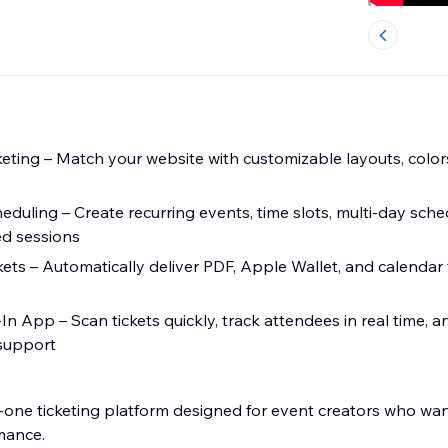
keting – Match your website with customizable layouts, color
s
eduling – Create recurring events, time slots, multi-day sche
ed sessions
ckets – Automatically deliver PDF, Apple Wallet, and calendar t
n App – Scan tickets quickly, track attendees in real time,
 support
in-one ticketing platform designed for event creators who want
mance.