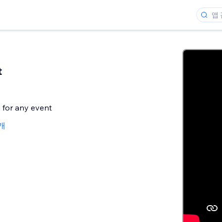
t
g for any event
3개