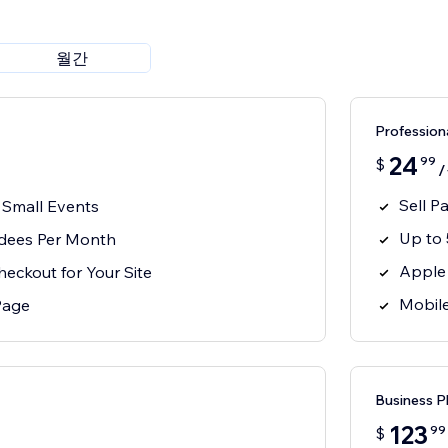
월간
Professio
24
99
$
Sell P
r Small Events
Up to
ndees Per Month
Apple 
ckout for Your Site
Mobil
Page
Business 
123
99
$