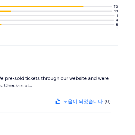
70
13
1
4
5
 We pre-sold tickets through our website and were
 Check-in at...
도움이 되었습니다
(0)