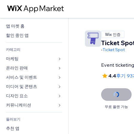
앱 마켓 홈
Wix 인증
할인 중인 앱
Ticket Spo
-
Ticket Spot
카테고리
마케팅
Event ticketin
온라인 판매
광고
4.4
후기 9
모바일
서비스 및 이벤트
쇼핑몰 관련 앱
사이트 통계
배송
미디어 및 콘텐츠
호텔
SNS
판매 버튼
이벤트
디자인 요소
갤러리
SEO
온라인 강좌
음식점
뮤직
지도 및 내비게이션
커뮤니케이션 
무료 플랜 가능
참가 유도
주문형 인쇄
부동산
팟캐스트
개인정보 및 보안
양식
사이트 목록
회계
둘러보기
예약
사진
시계
블로그
이메일
쿠폰 및 로열티
추천 앱
동영상
페이지 템플릿
설문