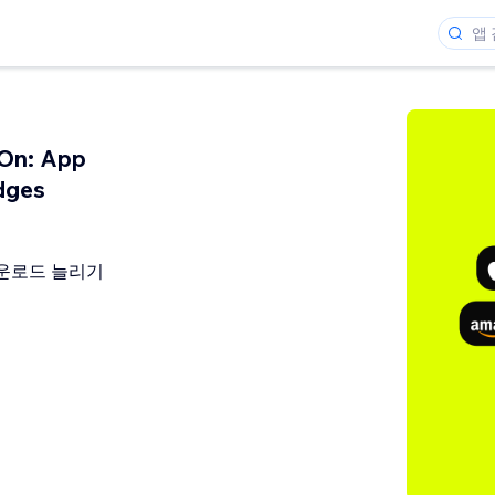
On: App
dges
운로드 늘리기