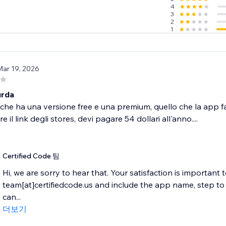
4
3
2
1
Mar 19, 2026
urda
he ha una versione free e una premium, quello che la app fa
 il link degli stores, devi pagare 54 dollari all'anno....
Certified Code 팀
Hi, we are sorry to hear that. Your satisfaction is important 
team[at]certifiedcode.us and include the app name, step 
can...
더보기