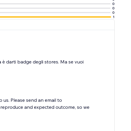
0
0
0
1
 è darti badge degli stores. Ma se vuoi
to us. Please send an email to
to reproduce and expected outcome, so we