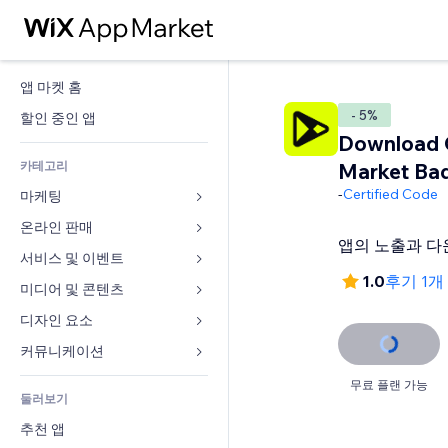
앱 마켓 홈
- 5%
할인 중인 앱
Download 
카테고리
Market Ba
-
Certified Code
마케팅
온라인 판매
광고
앱의 노출과 다
모바일
서비스 및 이벤트
쇼핑몰 관련 앱
1.0
후기 1개
사이트 통계
배송
미디어 및 콘텐츠
호텔
SNS
판매 버튼
이벤트
디자인 요소
갤러리
SEO
온라인 강좌
음식점
뮤직
지도 및 내비게이션
커뮤니케이션 
참가 유도
주문형 인쇄
부동산
팟캐스트
개인정보 및 보안
양식
무료 플랜 가능
사이트 목록
회계
둘러보기
예약
사진
시계
블로그
이메일
쿠폰 및 로열티
추천 앱
동영상
페이지 템플릿
설문