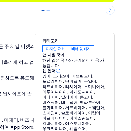
0
1
카테고리
 등 모든 주요 앱 마켓의
디자인 요소
배너 및 배지
앱 지원 국가
해당 앱은 국가와 관계없이 이용 가
 어울리게 하고 앱
능합니다.
앱 언어
영어
,
그리스어
,
네덜란드어
,
신뢰하도록 유도해
노르웨이어
,
덴마크어
,
독일어
,
라트비아어
,
러시아어
,
루마니아어
,
리투아니아어
,
마케도니아어
,
로 웹사이트에 손
마타이어
,
말레이어
,
몽고어
,
바스크어
,
베트남어
,
벨라루스어
,
불가리아어
,
세르비아어
,
스웨덴어
,
스페인어
,
슬로바키아어
,
아랍어
,
아르메니아어
,
아이스란드어
,
자, 마케터, 비즈니
알바니아어
,
에스토니아어
,
App Store,
우크라이나어
,
웨일스어
,