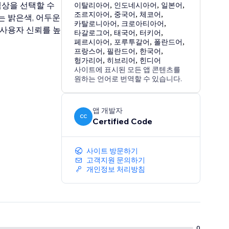
색상을 선택할 수
이탈리아어
,
인도네시아어
,
일본어
,
조르지아어
,
중국어
,
체코어
,
는 밝은색, 어두운
카탈로니아어
,
크로아티아어
,
 사용자 신뢰를 높
타갈로그어
,
태국어
,
터키어
,
페르시아어
,
포루투갈어
,
폴란드어
,
프랑스어
,
필란드어
,
한국어
,
헝가리어
,
히브리어
,
힌디어
사이트에 표시된 모든 앱 콘텐츠를
원하는 언어로 번역할 수 있습니다.
앱 개발자
CC
Certified Code
사이트 방문하기
고객지원 문의하기
개인정보 처리방침
0