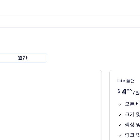
월간
Lite 플랜
4
56
$
/월
모든 
크기 
색상 
링크 