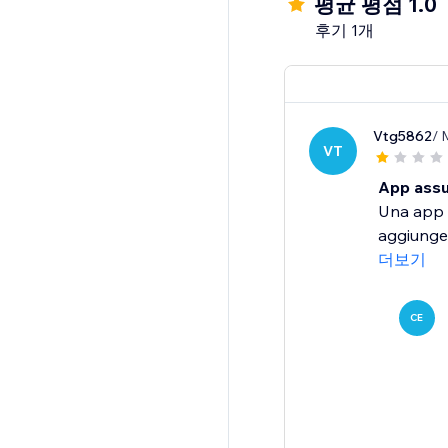
평균 평점 1.0
후기 1개
Vtg5862
/ 
VT
App ass
Una app c
aggiungere
더보기
CE